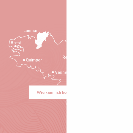
Lannion
Brest
Saint-Malo
Rennes
Quimper
Vannes
Wie kann ich kommen?