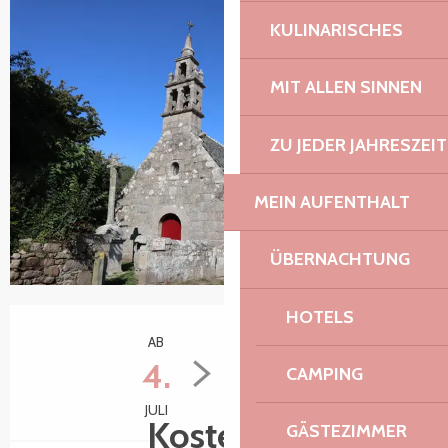
KULINARISCHES
MIT ALLEN SINNEN
ZU JEDER JAHRESZEIT
MEIN AUFENTHALT
ÜBERNACHTUNG
HOTELS
Öffnungszeiten & Kontaktdaten
AB
BIS ZUM
4.
15.
CAMPING
JULI
SEPTEMBER
Kostenlos
GÄSTEZIMMER