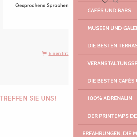
Gesprochene Sprachen
Gesprochene Sprachen
Suche
Voir les favoris
CAFÉS UND BARS
MUSEEN UND GALE
DIE BESTEN TERRA
Einen Irrtum angeben
VERANSTALTUNGS
DIE BESTEN CAFÉS
100% ADRENALIN
TREFFEN SIE UNS!
DER PRINTEMPS D
PAULINE
ERFAHRUNGEN, DIE 