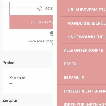
07 82 21 05
▒▒
URLAUBSVERMIET
Per E-Mail kontaktieren
WANDERHERBERGE
UNGEWÖHNLICHE 
www.amis-chapelle-penvern.fr
ALLE UNTERKÜNFTE
Preise
ESSEN
IN FAMILIE
Kostenlos
—
FREIZEIT & ENTSPA
Zeitplan
IDEEN FÜR IHREN AU