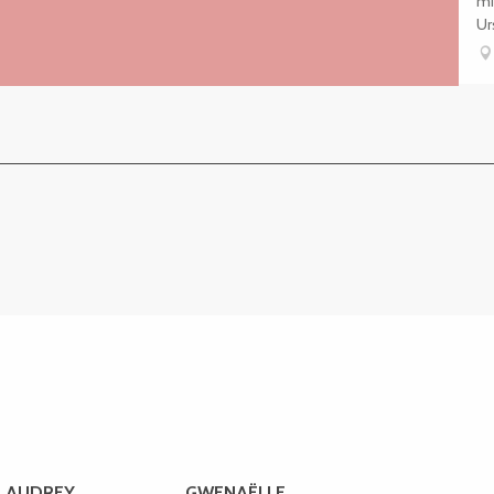
mi
Ur
AUDREY
GWENAËLLE