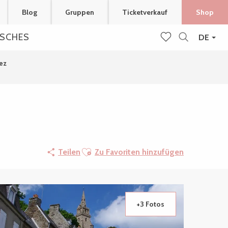
Blog
Gruppen
Ticketverkauf
Shop
ISCHES
DE
Suche
Voir les favoris
nez
Ajouter aux favoris
Teilen
Zu Favoriten hinzufügen
+3 Fotos