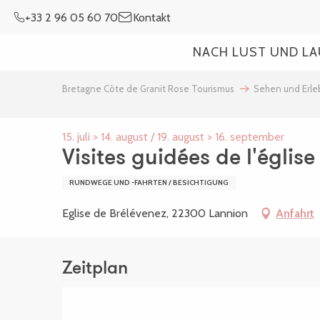
Aller
+33 2 96 05 60 70
Kontakt
au
contenu
NACH LUST UND L
principal
Bretagne Côte de Granit Rose Tourismus
Sehen und Erl
15. juli > 14. august / 19. august > 16. september
Visites guidées de l'églis
RUNDWEGE UND -FAHRTEN / BESICHTIGUNG
Eglise de Brélévenez, 22300 Lannion
Anfahrt
Zeitplan