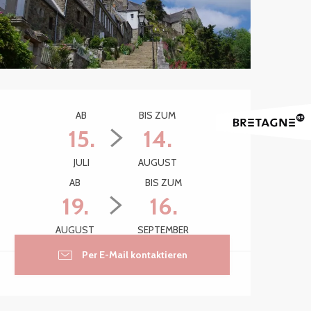
Öffnungszeiten & Kontak
AB
BIS ZUM
15.
14.
JULI
AUGUST
AB
BIS ZUM
19.
16.
AUGUST
SEPTEMBER
Per E-Mail kontaktieren