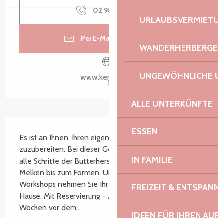
02 98 79 85
▒▒
URLAUBSVERMIET
Per E-Mail kontaktieren
WANDERHERBERGE
UNGEWÖHNLICHE 
www.kerdreger.fr
ALLE UNTERKÜNFTE
Beschreibung
ESSEN
Es ist an Ihnen, Ihren eigenen Butterklumpen 
zuzubereiten. Bei dieser Gelegenheit wird man Ihnen 
IN FAMILIE
alle Schritte der Butterherstellung erklären: vom 
Melken bis zum Formen. Und am Ende des 
Workshops nehmen Sie Ihre frische Butter mit nach 
FREIZEIT & ENTSPA
Hause. Mit Reservierung - Anmeldungen sind zwei 
Wochen vor dem...
IDEEN FÜR IHREN AU