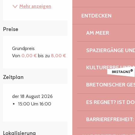
Mehr anzeigen
ENTDECKEN
Preise
AM MEER
Grundpreis
SPAZIERGÄNGE U
Von
0,00 €
bis zu
8,00 €
KULTURERBE UND 
Zeitplan
BRETONISCHER G
der 18 August 2026
ES REGNET? IST DO
15:00 Um 16:00
BARRIEREFREIHEIT:
Lokalisierung