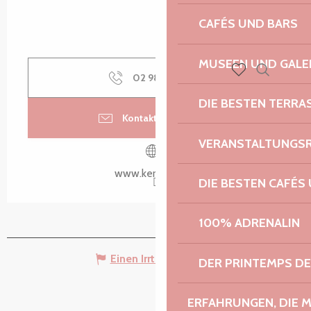
CAFÉS UND BARS
MUSEEN UND GALE
02 98 79 85
▒▒
Suche
Voir les favoris
DIE BESTEN TERRA
Kontaktieren Sie uns
VERANSTALTUNGS
www.kerdreger.fr
DIE BESTEN CAFÉS
100% ADRENALIN
Einen Irrtum angeben
DER PRINTEMPS D
ERFAHRUNGEN, DIE 