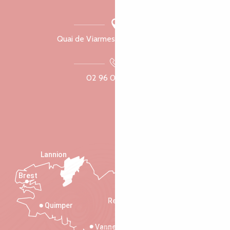
Quai de Viarmes, 22300 Lannion
02 96 05 60 70
Lannion
Brest
Saint-Malo
Rennes
Quimper
Vannes