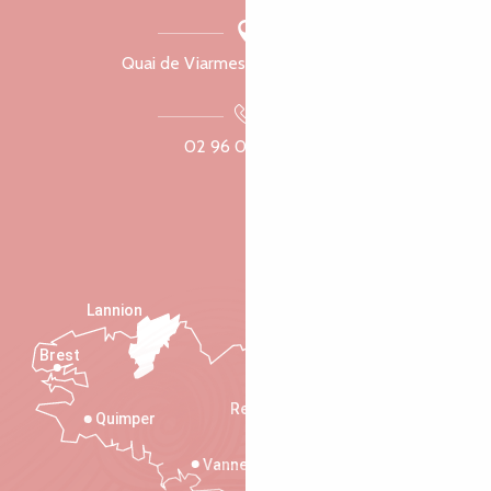
Quai de Viarmes, 22300 Lannion
02 96 05 60 70
Lannion
Brest
Saint-Malo
Rennes
Quimper
Vannes