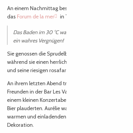
An einem Nachmittag besuchte die kleine Familie
das
Forum de la mer
in Trégastel.
Das Baden im 30 °C warmen Meerwasser ist
ein wahres Vergnügen!
Sie genossen die Sprudelbäder und Massagedüsen,
während sie einen herrlichen Blick auf den Strand
und seine riesigen rosafarbenen Felsen hatten.
An ihrem letzten Abend trafen sie sich mit ihren
Freunden in der Bar Les Valseuses in Lannion zu
einem kleinen Konzertabend, bei dem sie bei einem
Bier plauderten. Aurélie war begeistert von diesem
warmen und einladenden Ort mit seiner Vintage-
Dekoration.