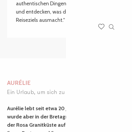
authentischen Dingen. Lokal konsumieren
und entdecken, was die Identität des
Reiseziels ausmacht.“
Suche
Voir les favoris
AURÉLIE
Ein Urlaub, um sich zu erholen
Aurélie lebt seit etwa 20 Jahren in Bordeaux,
wurde aber in der Bretagne geboren und ist an
der Rosa Granitküste aufgewachsen. Sie kehrt mit