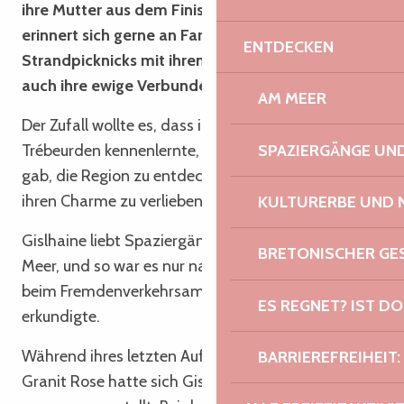
ihre Mutter aus dem Finistère stammte. Sie
erinnert sich gerne an Familienfeste und
ENTDECKEN
Strandpicknicks mit ihren Cousins. Daher rührt
auch ihre ewige Verbundenheit mit der Bretagne.
AM MEER
Der Zufall wollte es, dass ihre Tochter ihren Mann in
SPAZIERGÄNGE U
Trébeurden kennenlernte, was ihr die Gelegenheit
gab, die Region zu entdecken und sich sofort in
ihren Charme zu verlieben.
KULTURERBE UND 
Gislhaine liebt Spaziergänge in der Natur oder am
BRETONISCHER G
Meer, und so war es nur natürlich, dass sie sich
beim Fremdenverkehrsamt nach Wanderrouten
ES REGNET? IST DO
erkundigte.
Während ihres letzten Aufenthalts an der Côte de
BARRIEREFREIHEIT:
Granit Rose hatte sich Gislhaine kein Programm