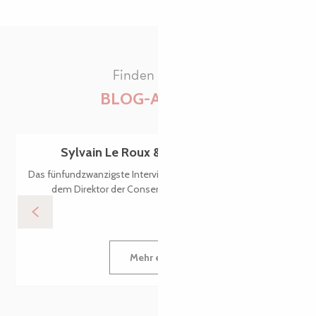
Finden Sie alle
BLOG-ARTIKEL
Sylvain Le Roux & die Breizh’illettes
Das fünfundzwanzigste Interview führt uns zu Sylvain Le Roux,
dem Direktor der Conserverie du Trégor in Lannion.
Mehr erfahren