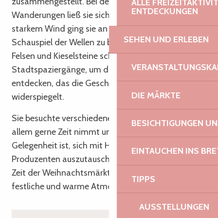
zusammengestellt. Bei der Auswahl ihrer
ALLE FREIZEITAKTIV
ENTDECKUNGEN
Wanderungen ließ sie sich vom Wetter leiten. Bei
starkem Wind ging sie an die Küste, um das
SEHEN UND ERLEBEN
Schauspiel der Wellen zu beobachten, die gegen
Felsen und Kieselsteine schlagen. Sie genoss auch
VERANSTALTUNGSKA
Stadtspaziergänge, um das reiche Kulturerbe zu
entdecken, das die Geschichte der Bretagne
DIE MÄRKTE
widerspiegelt.
Sie besuchte verschiedene Märkte, da sie sich vor
BESICHTIGUNGEN U
allem gerne Zeit nimmt und es für sie auch eine
Gelegenheit ist, sich mit Händlern und kleinen
EINTAUCHEN INS BR
Produzenten auszutauschen. Da der Dezember die
Zeit der Weihnachtsmärkte ist, konnte sie dort eine
TIPPS
festliche und warme Atmosphäre erleben.
AUSSTELLUNGEN