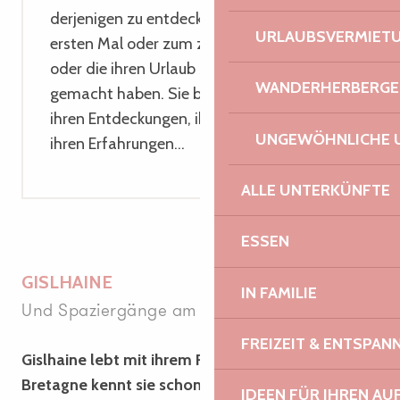
derjenigen zu entdecken, die sie zum
URLAUBSVERMIET
ersten Mal oder zum zweiten Mal besuchen
oder die ihren Urlaub zu einer Tradition
WANDERHERBERGE
gemacht haben. Sie berichten uns von
ihren Entdeckungen, ihren Favoriten und
UNGEWÖHNLICHE 
ihren Erfahrungen…
ALLE UNTERKÜNFTE
ESSEN
GISLHAINE
IN FAMILIE
und Spaziergänge am Meer
FREIZEIT & ENTSPA
Gislhaine lebt mit ihrem Freund in Paris, aber die
Bretagne kennt sie schon seit ihrer Kindheit, da
IDEEN FÜR IHREN AU