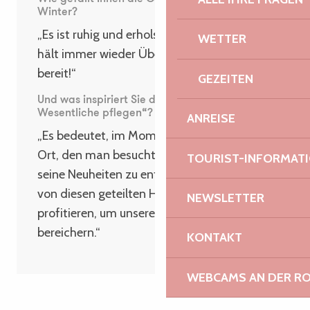
Winter?
„Es ist ruhig und erholsam, und die Natur
WETTER
hält immer wieder Überraschungen für uns
bereit!“
GEZEITEN
Und was inspiriert Sie der Satz „Das
Wesentliche pflegen“?
ANREISE
„Es bedeutet, im Moment zu leben, jeden
Ort, den man besucht, zu bewundern und
TOURIST-INFORMAT
seine Neuheiten zu entdecken, es bedeutet,
von diesen geteilten Höhepunkten zu
NEWSLETTER
profitieren, um unsere Gedanken positiv zu
bereichern.“
KONTAKT
WEBCAMS AN DER RO