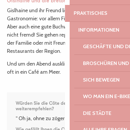
Gislhaine und die bretonische Gastronomie
Gislhaine und ihr Freund lieben die bretonische
PRAKTISCHES
Gastronomie: vor allem Fisch und Schalentiere.
Aber auch eine gute Buchweizengalette ist ihnen
INFORMATIONEN
nicht fremd! Sie gehen regelmäßig zu zweit, mit
der Familie oder mit Freunden in die guten
GESCHÄFTE UND D
Restaurants der Region.
BROSCHÜREN UND
Und um den Abend ausklingen zu lassen, gehen sie
oft in ein Café am Meer.
SICH BEWEGEN
WO MAN EIN E-BIK
Würden Sie die Côte de Granit Rose
weiterempfehlen?
DIE STÄDTE
“ Oh ja, ohne zu zögern! „
ALLE IHRE FRAGEN
Wie gefällt Ihnen die Côte de Granit Rose im