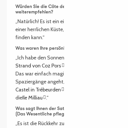
Würden Sie die Côte de Granit Rose
weiterempfehlen?
„Natürlich! Es ist ein einzigartiger Ort mit
einer herrlichen Küste, die man sonst kaum
finden kann.“
Was waren Ihre persönlichen Highlights?
„Ich habe den Sonnenuntergang am
Strand von Coz Pors
in Trégastel geliebt.
Das war einfach magisch! Und was
Spaziergänge angeht, die Landenge von
Castel in Trébeurden
mit ihrem Blick auf
die
Ile Milliau
.“
Was sagt Ihnen der Satz „Cultiver l’essentiel“
(Das Wesentliche pflegen)?
„Es ist die Rückkehr zu einfachen und