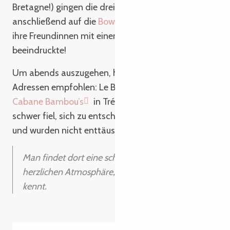
Bretagne!) gingen die drei Freundinnen ins Kino und
anschließend auf die
Bowlingbahn
, wo Alexianne
ihre Freundinnen mit einer Reihe von Strikes
beeindruckte!
Um abends auszugehen, hatten wir ihnen zwei
Adressen empfohlen: Le Barn’s in Lannion und La
Cabane Bambou’s
in Trébeurden. Da es ihnen zu
schwer fiel, sich zu entscheiden, testeten sie beide
und wurden nicht enttäuscht.
Man findet dort eine schöne Energie mit einer
herzlichen Atmosphäre, in der jeder jeden
kennt.