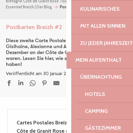
Bretagne Côte de Granit Rose Tourismus
Essentiel Breizh | Der Blog
Postkarten Breizh #2
KULINARISCHES
MIT ALLEN SINNEN
Postkarten Breizh #2
Ajouter aux favoris
Diese zweite Carte Postale Breizh führt uns zu
ZU JEDER JAHRESZEIT
Gislhaine, Alexianne und Aurélie, die alle im
Dezember an der Côte de Granit Rose zu Gast
waren. Lesen Sie hier, wie sie ihren Urlaub verbracht
MEIN AUFENTHALT
haben!
Veröffentlicht am 30 Januar 2024
ÜBERNACHTUNG
HOTELS
CAMPING
Cartes Postales Breizh
lädt Sie ein,
die
GÄSTEZIMMER
Côte de Granit Rose
durch die Augen