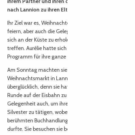
ihrem Partner und ihren drei Kindern regelmäßig
nach Lannion zu ihren Eltern zurück.
Ihr Ziel war es, Weihnachten mit der Familie zu
feiern, aber auch die Gelegenheit zu nutzen, um
sich an der Küste zu erholen und Freunde zu
treffen. Aurélie hatte sich also ein schönes
Programm für ihre ganze Sippe ausgedacht.
Am Sonntag machten sie sich auf den Weg zum
Weihnachtsmarkt in Lannion. Ihre Tochter war
überglücklich, denn sie hatte die Möglichkeit, eine
Runde auf der Eisbahn zu drehen. Sie nutzten die
Gelegenheit auch, um ihre letzten Einkäufe vor
Silvester zu tätigen, wobei ein Besuch in der
berühmten Buchhandlung Gwalarm nicht fehlen
durfte. Sie besuchen sie bei jedem Lannionais-