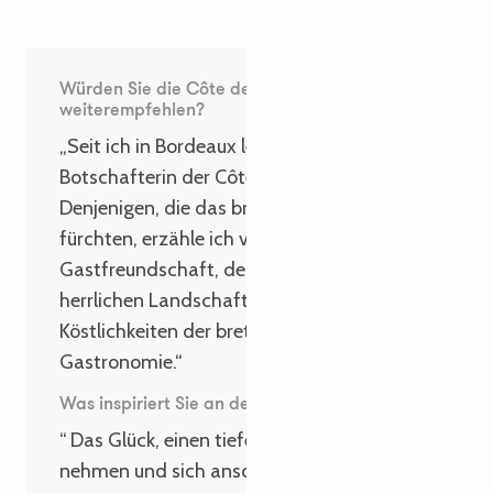
Würden Sie die Côte de Granit Rose
weiterempfehlen?
„Seit ich in Bordeaux lebe, bin ich die beste
Botschafterin der Côte de Granit Rose!
Denjenigen, die das bretonische Wetter
fürchten, erzähle ich von der herzlichen
Gastfreundschaft, der Vielfalt der
herrlichen Landschaften und den
Köstlichkeiten der bretonischen
Gastronomie.“
Was inspiriert Sie an der Bretagne im Winter?
“ Das Glück, einen tiefen Atemzug zu
nehmen und sich anschließend in einer