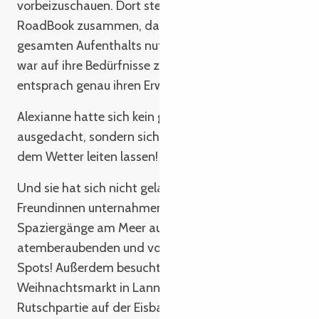
vorbeizuschauen. Dort stellte man ihnen ein
RoadBook zusammen, das sie während ihres
gesamten Aufenthalts nutzen konnten, denn es
war auf ihre Bedürfnisse zugeschnitten und
entsprach genau ihren Erwartungen.
Alexianne hatte sich kein genaues Programm
ausgedacht, sondern sich von ihren Wünschen und
dem Wetter leiten lassen!
Und sie hat sich nicht gelangweilt! Mit ihren
Freundinnen unternahmen sie schöne
Spaziergänge am Meer auf der Suche nach
atemberaubenden und vor allem instagramfähigen
Spots! Außerdem besuchten sie den
Weihnachtsmarkt in Lannion. Nach einer
Rutschpartie auf der Eisbahn hat sich Alexianne in