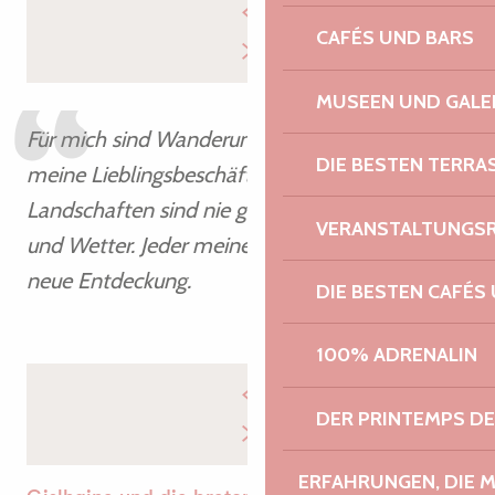
CAFÉS UND BARS
MUSEEN UND GALE
Für mich sind Wanderungen nach wie vor
DIE BESTEN TERRA
meine Lieblingsbeschäftigung. Die
Landschaften sind nie gleich, je nach Gezeiten
VERANSTALTUNGS
und Wetter. Jeder meiner Spaziergänge ist eine
neue Entdeckung.
DIE BESTEN CAFÉS
Gislhaine
100% ADRENALIN
DER PRINTEMPS D
ERFAHRUNGEN, DIE 