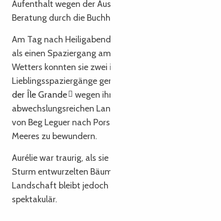
Aufenthalt wegen der Auswahl an Büchern und der
Beratung durch die Buchhändler.
Am Tag nach Heiligabend gab es nichts Besseres
als einen Spaziergang am Meer. Dank des guten
Wetters konnten sie zwei ihrer
Lieblingsspaziergänge genießen:
die Umrundung
der Île Grande
wegen ihrer wilden und
abwechslungsreichen Landschaften und den Weg
von Beg Leguer nach Pors Mabo, um die Weite des
Meeres zu bewundern.
Aurélie war traurig, als sie den Anblick der vom
Sturm entwurzelten Bäume an der Küste sah. Die
Landschaft bleibt jedoch einzigartig und
spektakulär.