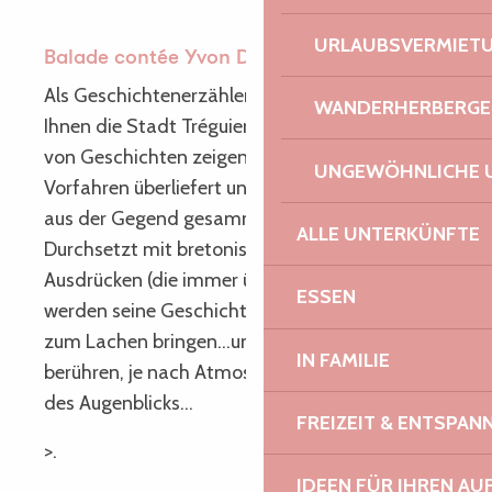
URLAUBSVERMIET
Balade contée Yvon Dagorn à Tréguier
Als Geschichtenerzähler seit 1992 wird Yvon
WANDERHERBERGE
Ihnen die Stadt Tréguier am Abend anhand
von Geschichten zeigen, die von seinen
UNGEWÖHNLICHE 
Vorfahren überliefert und von Persönlichkeiten
aus der Gegend gesammelt wurden.
ALLE UNTERKÜNFTE
Durchsetzt mit bretonischen Wörtern oder
Ausdrücken (die immer übersetzt werden)
ESSEN
werden seine Geschichten Sie erschrecken,
zum Lachen bringen…und manchmal sogar
IN FAMILIE
berühren, je nach Atmosphäre und Stimmung
des Augenblicks…
FREIZEIT & ENTSPA
>.
IDEEN FÜR IHREN AU