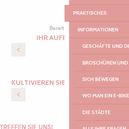
PRAKTISCHES
Bereiten Sie
INFORMATIONEN
IHR AUFENTHALT
GESCHÄFTE UND D
Übernachtung
BROSCHÜREN UND
SICH BEWEGEN
KULTIVIEREN SIE IHRE WÜNSCHE
WO MAN EIN E-BIK
Mit allen Sinnen
DIE STÄDTE
TREFFEN SIE UNS!
ALLE IHRE FRAGEN