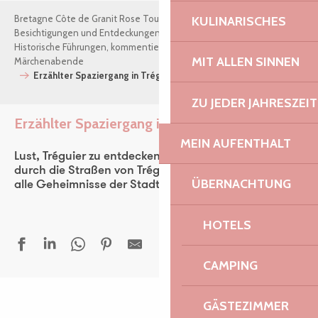
Bretagne Côte de Granit Rose Tourismus
Mein Aufenthalt
KULINARISCHES
Besichtigungen und Entdeckungen
Historische Führungen, kommentierte Spaziergänge und
MIT ALLEN SINNEN
Märchenabende
Erzählter Spaziergang in Tréguier
ZU JEDER JAHRESZEIT
Erzählter Spaziergang in Tréguier
Ajouter aux 
MEIN AUFENTHALT
Lust, Tréguier zu entdecken? Folgen Sie Yvon Dagorn
durch die Straßen von Tréguier und entdecken Sie
ÜBERNACHTUNG
alle Geheimnisse der Stadt!
HOTELS
CAMPING
GÄSTEZIMMER