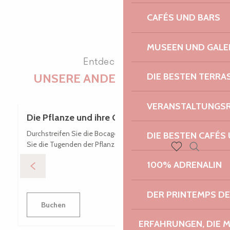
CAFÉS UND BARS
MUSEEN UND GALE
Entdecken Sie
UNSERE ANDEREN BESUCHE
DIE BESTEN TERRA
VERANSTALTUNGS
Die Pflanze und ihre Geheimnisse
Durchstreifen Sie die Bocage Trégorois und entdecken
DIE BESTEN CAFÉS
Sie die Tugenden der Pflanzenwelt!
Suche
Voir les favoris
100% ADRENALIN
DER PRINTEMPS D
Buchen
ERFAHRUNGEN, DIE 