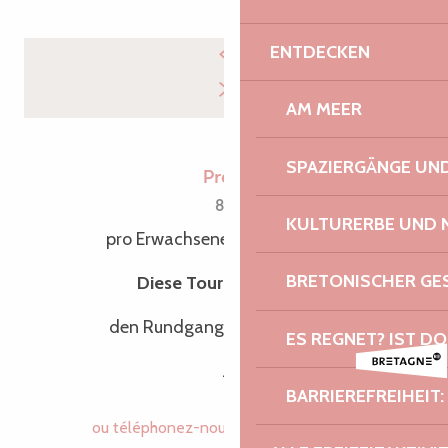
ENTDECKEN
AM MEER
SPAZIERGÄNGE U
Preis
8€
KULTURERBE UND 
pro Erwachsener (ab 12 Jahren)
BRETONISCHER G
Diese Tour beinhaltet
den Rundgang durch Tréguier
ES REGNET? IST DO
.
BARRIEREFREIHEIT:
ou téléphonez-nous
02 96 05 60
▒▒