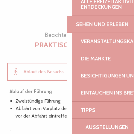
ALLE FREIZEITAKTIV
ENTDECKUNGEN
SEHEN UND ERLEBEN
Beachten Sie die
VERANSTALTUNGSKA
PRAKTISCHE INFOS
DIE MÄRKTE
Ablauf des Besuchs
BESICHTIGUNGEN U
Tarife
Ablauf der Führung
EINTAUCHEN INS BR
Zweistündige Führung
Wie man kommt
Abfahrt vom Vorplatz der Kathedrale (15 Minuten
TIPPS
vor der Abfahrt eintreffen)
Stundenpläne und Kalender
AUSSTELLUNGEN
.