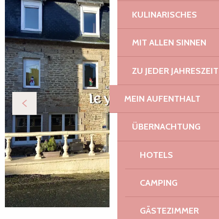
KULINARISCHES
MIT ALLEN SINNEN
ZU JEDER JAHRESZEIT
MEIN AUFENTHALT
ÜBERNACHTUNG
HOTELS
CAMPING
GÄSTEZIMMER