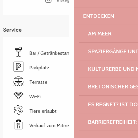
ENTDECKEN
Service
AM MEER
SPAZIERGÄNGE U
Bar / Getränkestand
Parkplatz
KULTURERBE UND 
Terrasse
BRETONISCHER G
Wi-Fi
ES REGNET? IST DO
Tiere erlaubt
BARRIEREFREIHEIT:
Verkauf zum Mitnehmen