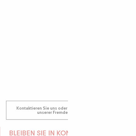
PAULINE
AUDREY
GWENAËLLE
Kontaktieren Sie uns oder besuchen Sie uns in einem
unserer Fremdenverkehrsbüros.
BLEIBEN SIE IN KONTAKT!