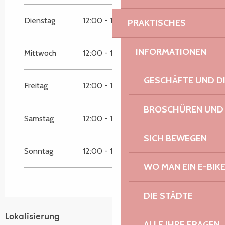
vom
1 Mai 2026
bis zum
31 Mai 2026
Dienstag
12:00 - 14:00
19:00 - 21:00
PRAKTISCHES
vom
1 Juni 2026
bis zum
14 Juni 2026
INFORMATIONEN
Mittwoch
12:00 - 14:00
19:00 - 21:00
GESCHÄFTE UND D
Freitag
12:00 - 14:00
19:00 - 21:00
BROSCHÜREN UND
Samstag
12:00 - 14:00
19:00 - 21:00
SICH BEWEGEN
Sonntag
12:00 - 14:00
19:00 - 21:00
WO MAN EIN E-BIK
DIE STÄDTE
Lokalisierung
ALLE IHRE FRAGEN