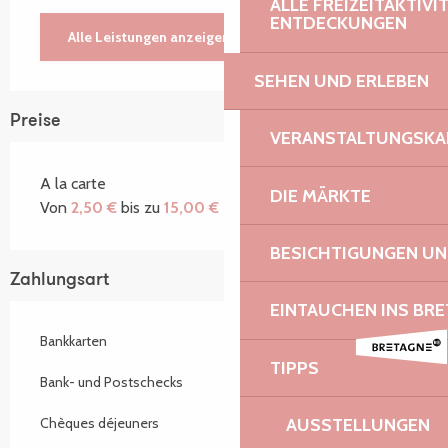
ALLE FREIZEITAKTIV
ENTDECKUNGEN
Alle Leistungen anzeigen
SEHEN UND ERLEBEN
Preise
VERANSTALTUNGSKA
A la carte
DIE MÄRKTE
Von
2,50 €
bis zu
15,00 €
BESICHTIGUNGEN U
Zahlungsart
EINTAUCHEN INS BR
Bankkarten
TIPPS
Bank- und Postschecks
AUSSTELLUNGEN
Chèques déjeuners