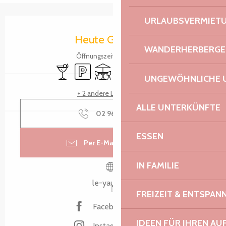
URLAUBSVERMIET
Öffnungszeiten & Kontaktdaten
Heute Geöffnet
WANDERHERBERGE
Öffnungszeiten ansehen
Bar / Getränkestand
Parkplatz
Terrasse
Wi-Fi
Tiere erlaubt
Verkauf zum Mitneh
UNGEWÖHNLICHE 
+ 2 andere Leistung(en)
ALLE UNTERKÜNFTE
02 96 46 48
▒▒
ESSEN
Per E-Mail kontaktieren
IN FAMILIE
le-yaudet.fr
FREIZEIT & ENTSPA
Facebook Seite
IDEEN FÜR IHREN AU
Instagram Seite