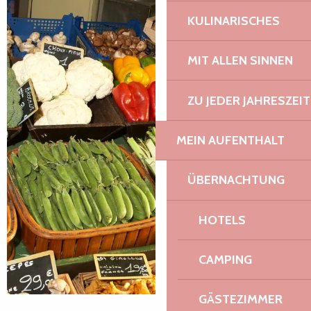
KULINARISCHES
MIT ALLEN SINNEN
ZU JEDER JAHRESZEIT
MEIN AUFENTHALT
ÜBERNACHTUNG
HOTELS
CAMPING
GÄSTEZIMMER