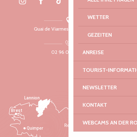
WETTER
Quai de Viarmes, 22300 Lannion
GEZEITEN
ANREISE
02 96 05 60 70
TOURIST-INFORMAT
NEWSLETTER
Lannion
KONTAKT
Brest
Saint-Malo
WEBCAMS AN DER RO
Rennes
Quimper