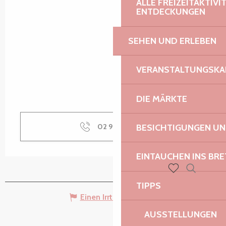
ALLE FREIZEITAKTIV
ENTDECKUNGEN
SEHEN UND ERLEBEN
VERANSTALTUNGSKA
DIE MÄRKTE
BESICHTIGUNGEN U
02 96 91 36
▒▒
EINTAUCHEN INS BR
Suche
Voir les favoris
TIPPS
Einen Irrtum angeben
AUSSTELLUNGEN