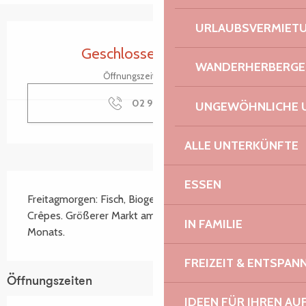
URLAUBSVERMIET
Öffnungszeiten & Kontaktdaten
Geschlossen für heute
WANDERHERBERGE
Öffnungszeiten ansehen
02 96 91 36
▒▒
UNGEWÖHNLICHE 
ALLE UNTERKÜNFTE
Beschreibung
ESSEN
Freitagmorgen: Fisch, Biogemüse, Wurstwaren, 
Crêpes. Größerer Markt am letzten Freitag des 
IN FAMILIE
Monats.
FREIZEIT & ENTSPA
Öffnungszeiten
IDEEN FÜR IHREN AU