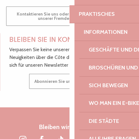
PRAKTISCHES
Kontaktieren Sie uns oder besuchen Sie uns in einem
unserer Fremdenverkehrsbüros.
INFORMATIONEN
BLEIBEN SIE IN KONTAKT!
GESCHÄFTE UND D
Verpassen Sie keine unserer guten Tipps und
Neuigkeiten über die Côte de Granit Rose, melden Sie
sich für unseren Newsletter an.
BROSCHÜREN UND
Abonnieren Sie unseren Newsletter
SICH BEWEGEN
WO MAN EIN E-BIK
DIE STÄDTE
Bleiben wir verbunden
ALLE IHRE FRAGEN