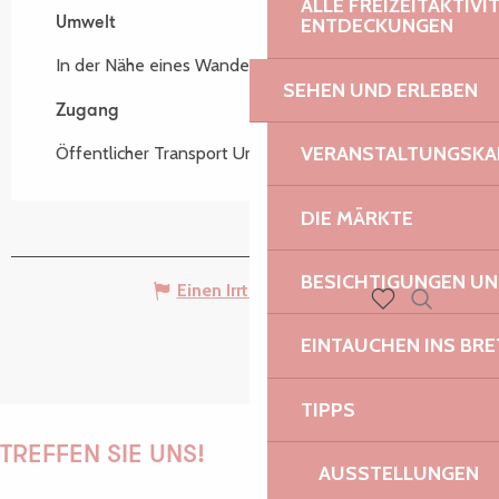
ALLE FREIZEITAKTIV
ENTDECKUNGEN
Umwelt
Umwelt
In der Nähe eines Wanderwegs
SEHEN UND ERLEBEN
Zugang
Zugang
VERANSTALTUNGSKA
Öffentlicher Transport Um 100m
DIE MÄRKTE
BESICHTIGUNGEN U
Einen Irrtum angeben
Suche
Voir les favoris
EINTAUCHEN INS BR
TIPPS
TREFFEN SIE UNS!
AUSSTELLUNGEN