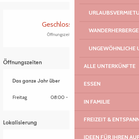
URLAUBSVERMIET
Öffnungszeiten & Kontaktdaten
Geschlossen heute
WANDERHERBERGE
Öffnungszeiten ansehen
UNGEWÖHNLICHE 
Öffnungszeiten
ALLE UNTERKÜNFTE
Das ganze Jahr über
Das ganze Jahr über
ESSEN
Freitag
08:00 - 12:30
IN FAMILIE
FREIZEIT & ENTSPA
Lokalisierung
IDEEN FÜR IHREN AU