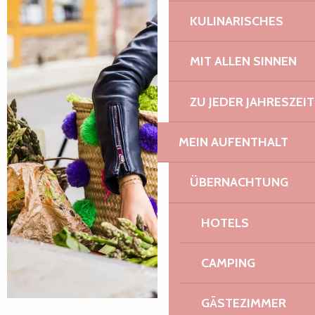
KULINARISCHES
MIT ALLEN SINNEN
ZU JEDER JAHRESZEIT
MEIN AUFENTHALT
ÜBERNACHTUNG
HOTELS
CAMPING
GÄSTEZIMMER