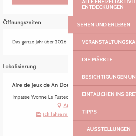
ALLE FREIZEITAKTIV
ENTDECKUNGEN
Öffnungszeiten
SEHEN UND ERLEBEN
VERANSTALTUNGSKA
Das ganze Jahr über 2026
DIE MÄRKTE
Lokalisierung
BESICHTIGUNGEN U
Aire de jeux de An Dour Meur
EINTAUCHEN INS BR
Impasse Yvonne Le Fustec, 22310 Plestin-les-Grèves
Anfahrt
TIPPS
Ich fahre mit dem Zug hin!
AUSSTELLUNGEN