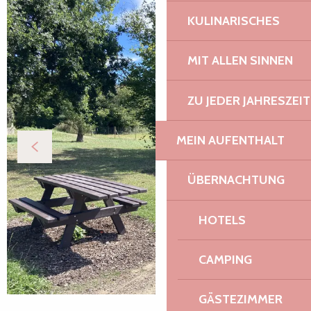
KULINARISCHES
MIT ALLEN SINNEN
ZU JEDER JAHRESZEIT
MEIN AUFENTHALT
ÜBERNACHTUNG
HOTELS
CAMPING
GÄSTEZIMMER