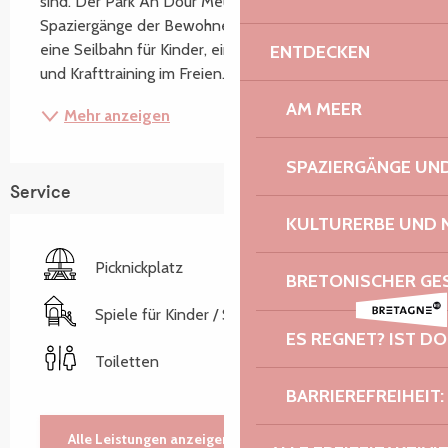
sind. Der Park An Dour Meur ist ein beliebter Ort für 
Spaziergänge der Bewohner Platinas. Vor Ort gibt es 
eine Seilbahn für Kinder, einen Gesundheitsparcours 
ENTDECKEN
und Krafttraining im Freien. Parkplatz des...
AM MEER
Mehr anzeigen
SPAZIERGÄNGE U
Service
KULTURERBE UND 
Picknickplatz
BRETONISCHER G
Spiele für Kinder / Spielplatz
ES REGNET? IST DO
Toiletten
BARRIEREFREIHEIT:
Alle Leistungen anzeigen