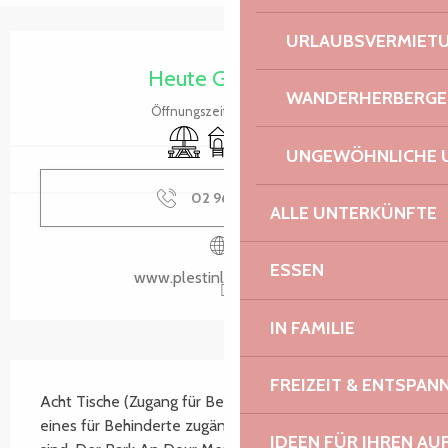
URLAUBSVERMIET
Öffnungszeiten & Kontaktdaten
Heute Geöffnet
WANDERHERBERGE
Öffnungszeiten ansehen
Picknickplatz
Spiele für Kinder / Spielplatz
Toiletten
UNGEWÖHNLICHE 
02 96 35 62
▒▒
ALLE UNTERKÜNFTE
ESSEN
www.plestinlesgreves.bzh
IN FAMILIE
Beschreibung
FREIZEIT & ENTSPA
Acht Tische (Zugang für Behinderte), die entlang 
eines für Behinderte zugänglichen Weges verteilt 
IDEEN FÜR IHREN AU