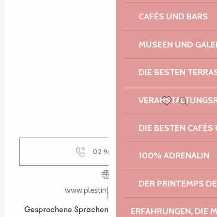
CAFÉS UND BARS
MUSEEN UND GALE
DIE BESTEN TERRA
VERANSTALTUNGS
Suche
Voir les favoris
DIE BESTEN CAFÉS
02 96 35 62
▒▒
100% ADRENALIN
DER PRINTEMPS D
www.plestinlesgreves.bzh
ERFAHRUNGEN, DIE 
Gesprochene Sprachen
Gesprochene Sprachen