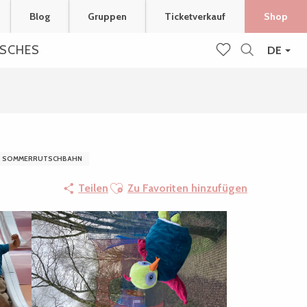
Blog
Gruppen
Ticketverkauf
Shop
ISCHES
DE
Suche
Voir les favoris
SOMMERRUTSCHBAHN
Ajouter aux favoris
Teilen
Zu Favoriten hinzufügen