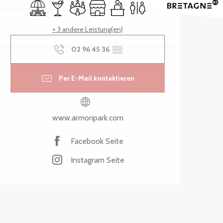
Picknickplatz
Bar / Getränkestand
Versammlungsraum
Shop
Seminare
Toiletten
+ 3 andere Leistung(en)
02 96 45 36
▒▒
Per E-Mail kontaktieren
www.armoripark.com
Facebook Seite
Instagram Seite