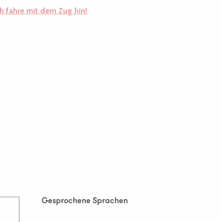
ch fahre mit dem Zug hin!
Gesprochene Sprachen
Gesprochene Sprachen