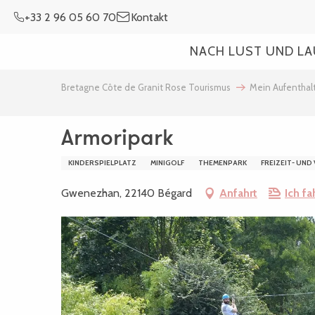
Aller
+33 2 96 05 60 70
Kontakt
au
contenu
NACH LUST UND L
principal
Bretagne Côte de Granit Rose Tourismus
Mein Aufenthal
Armoripark
KINDERSPIELPLATZ
MINIGOLF
THEMENPARK
FREIZEIT- UN
Gwenezhan, 22140 Bégard
Anfahrt
Ich f