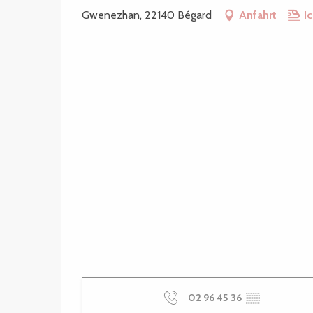
Gwenezhan, 22140 Bégard
Anfahrt
I
02 96 45 36
▒▒