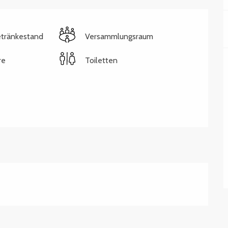
etränkestand
Versammlungsraum
re
Toiletten