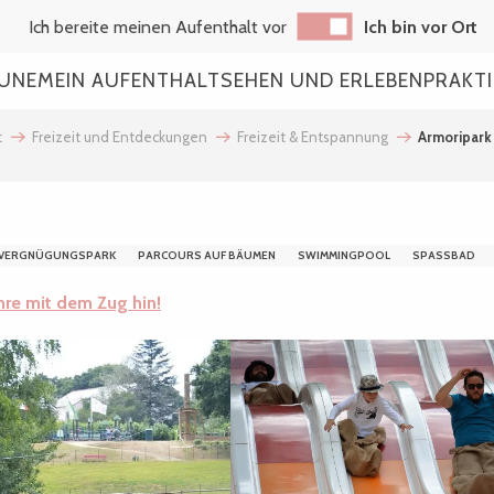
Ich bereite meinen Aufenthalt vor
Ich bin vor Ort
AUNE
MEIN AUFENTHALT
SEHEN UND ERLEBEN
PRAKT
t
Freizeit und Entdeckungen
Freizeit & Entspannung
Armoripark
D VERGNÜGUNGSPARK
PARCOURS AUF BÄUMEN
SWIMMINGPOOL
SPASSBAD
ahre mit dem Zug hin!