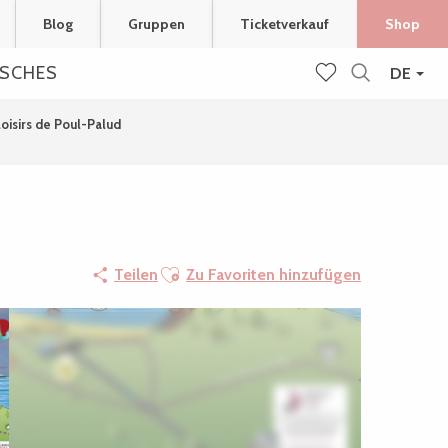
Blog
Gruppen
Ticketverkauf
Shop
ISCHES
DE
Suche
Voir les favoris
oisirs de Poul-Palud
Ajouter aux favoris
Teilen
Zu Favoriten hinzufügen