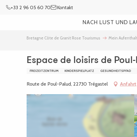
Aller
+33 2 96 05 60 70
Kontakt
au
contenu
NACH LUST UND L
principal
Bretagne Côte de Granit Rose Tourismus
Mein Aufenthal
Espace de loisirs de Poul
FREIZEITZENTRUM
KINDERSPIELPLATZ
GESUNDHEITSPFAD
Route de Poul-Palud, 22730 Trégastel
Anfahrt