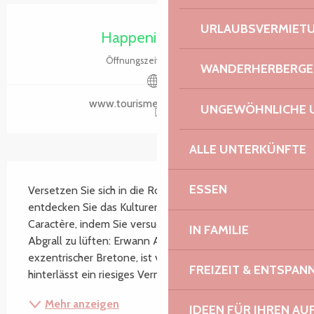
Öffnungszeiten & Kontaktdaten
URLAUBSVERMIET
Happening heute
Öffnungszeiten ansehen
WANDERHERBERGE
www.tourismebretagne.com
UNGEWÖHNLICHE 
ALLE UNTERKÜNFTE
Beschreibung
ESSEN
Versetzen Sie sich in die Rolle eines Ermittlers und 
entdecken Sie das Kulturerbe der Petite Cité de 
Caractère, indem Sie versuchen, das Geheimnis von 
IN FAMILIE
Abgrall zu lüften: Erwann Abgrall, ein reicher, 
exzentrischer Bretone, ist verschwunden und 
FREIZEIT & ENTSPA
hinterlässt ein riesiges Vermögen, dessen Herkunft...
Mehr anzeigen
IDEEN FÜR IHREN AU