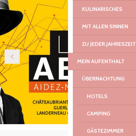
KULINARISCHES
MIT ALLEN SINNEN
ZU JEDER JAHRESZEIT
MEIN AUFENTHALT
ÜBERNACHTUNG
HOTELS
CAMPING
GÄSTEZIMMER