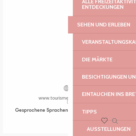
ALLE FREIZEITAKTIV
ENTDECKUNGEN
SEHEN UND ERLEBEN
VERANSTALTUNGSKA
DIE MÄRKTE
BESICHTIGUNGEN U
EINTAUCHEN INS BR
www.tourismebretagne.com
Gesprochene Sprachen
Gesprochene Sprachen
TIPPS
Suche
AUSSTELLUNGEN
Voir les favoris