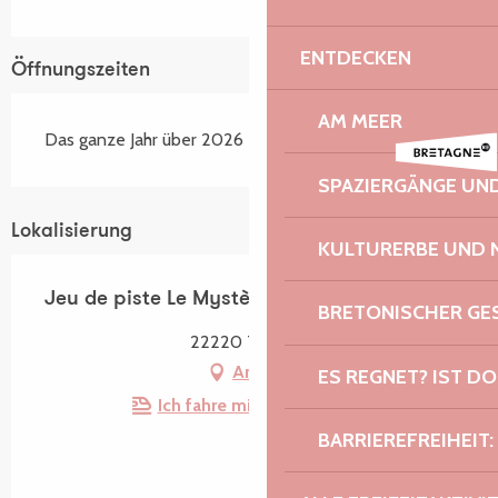
ENTDECKEN
Öffnungszeiten
AM MEER
Das ganze Jahr über 2026
SPAZIERGÄNGE U
Lokalisierung
KULTURERBE UND 
Jeu de piste Le Mystère Abgrall - Tréguier
BRETONISCHER G
22220 Tréguier
Anfahrt
ES REGNET? IST DO
Ich fahre mit dem Zug hin!
BARRIEREFREIHEIT: