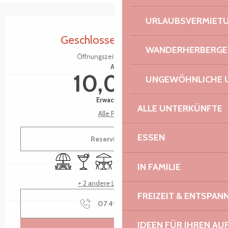
URLAUBSVERMIET
Öffnungszeiten & Kontaktdaten
Geschlossen für heute
WANDERHERBERGE
Öffnungszeiten ansehen
Ab
10,00 €
UNGEWÖHNLICHE 
Erwachsene
ALLE UNTERKÜNFTE
Alle Preise
ESSEN
Reservieren
Picknickplatz
Bar / Getränkestand
Terrasse
Tiere erlaubt
Spiele für Kinder / Spielpla
Toiletten
IN FAMILIE
+ 2 andere Leistung(en)
FREIZEIT & ENTSPA
07 49 29 81
▒▒
IDEEN FÜR IHREN AU