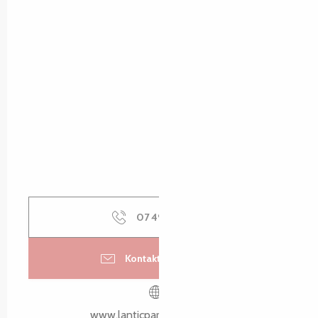
07 49 29 81
▒▒
Kontaktieren Sie uns
www.lanticparcaventure.bzh