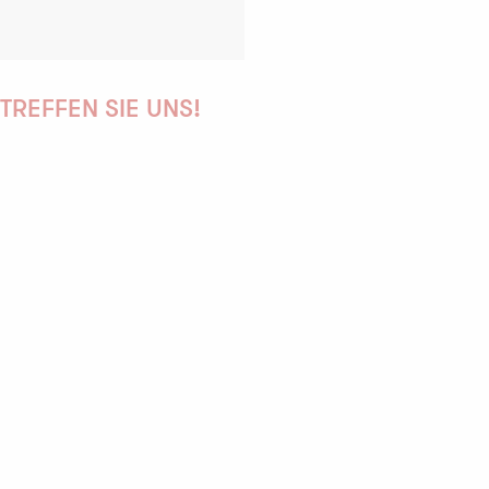
TREFFEN SIE UNS!
PAULINE
AUDREY
GWENAËLLE