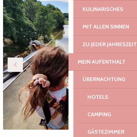
KULINARISCHES
MIT ALLEN SINNEN
ZU JEDER JAHRESZEIT
MEIN AUFENTHALT
ÜBERNACHTUNG
HOTELS
CAMPING
GÄSTEZIMMER