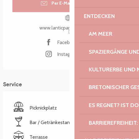
Per E-Mail kontaktieren
ENTDECKEN
www.lanticparcaventure.bzh
AM MEER
Facebook Seite
SPAZIERGÄNGE U
Instagram Seite
KULTURERBE UND 
Service
BRETONISCHER G
ES REGNET? IST DO
Picknickplatz
Bar / Getränkestand
BARRIEREFREIHEIT:
Terrasse