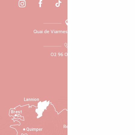
Quai de Viarmes, 22300 Lannion
02 96 05 60 70
Lannion
Brest
Saint-Malo
Rennes
Quimper