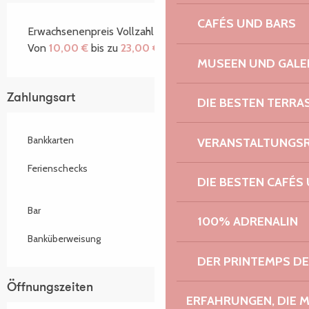
CAFÉS UND BARS
Erwachsenenpreis Vollzahlerpreis
Von
10,00 €
bis zu
23,00 €
MUSEEN UND GALE
Zahlungsart
DIE BESTEN TERRA
Bankkarten
VERANSTALTUNGS
Ferienschecks
DIE BESTEN CAFÉS
Bar
100% ADRENALIN
Banküberweisung
DER PRINTEMPS D
Öffnungszeiten
ERFAHRUNGEN, DIE 