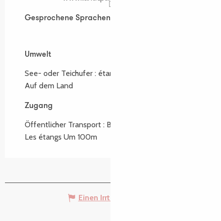
Gesprochene Sprachen
Gesprochene Sprachen
Umwelt
Umwelt
See- oder Teichufer :
étangs de Lantic
Auf dem Land
Zugang
Zugang
Öffentlicher Transport : Breizhgo ligne 201 été -
Les étangs Um 100m
Einen Irrtum angeben