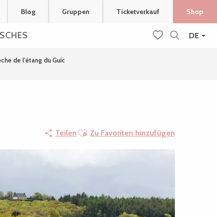
Blog
Gruppen
Ticketverkauf
Shop
ISCHES
DE
Suche
Voir les favoris
che de l'étang du Guic
Ajouter aux favoris
Teilen
Zu Favoriten hinzufügen