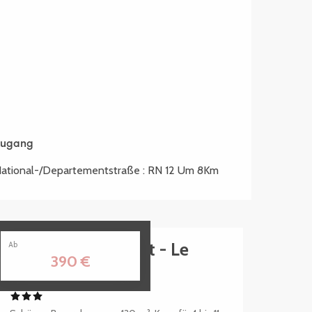
Zugang
Zugang
ational-/Departementstraße : RN 12 Um 8Km
Gîte du Moulin Vert - Le
Ab
390
€
Léguer