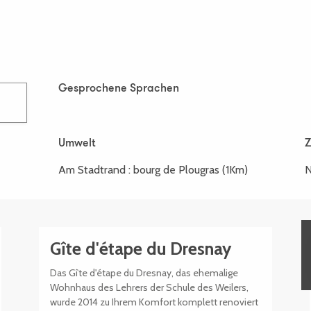
Gesprochene Sprachen
Gesprochene Sprachen
Umwelt
Umwelt
Am Stadtrand :
bourg de Plougras
(1Km)
N
Gîte d'étape du Dresnay
Das Gîte d'étape du Dresnay, das ehemalige
Wohnhaus des Lehrers der Schule des Weilers,
wurde 2014 zu Ihrem Komfort komplett renoviert