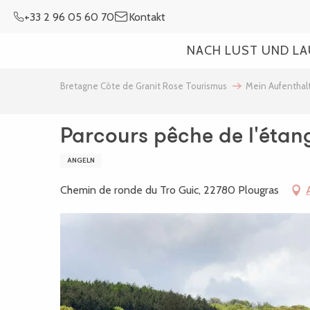
Aller
+33 2 96 05 60 70
Kontakt
au
contenu
NACH LUST UND L
principal
Bretagne Côte de Granit Rose Tourismus
Mein Aufenthal
Parcours pêche de l'étan
ANGELN
Chemin de ronde du Tro Guic, 22780 Plougras