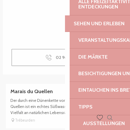
ALLE FREIZEITAKTIV
ENTDECKUNGEN
SEHEN UND ERLEBEN
VERANSTALTUNGSKA
DIE MÄRKTE
02 96 15 44
▒▒
BESICHTIGUNGEN U
EINTAUCHEN INS BR
Marais du Quellen
Der durch eine Dünenkette vom Ärmelkanal getrennte
TIPPS
Quellen ist ein echtes Süßwassersumpfgebiet, das eine
Vielfalt an natürlichen Lebensräumen bietet. Schilfgürtel,...
Trébeurden
AUSSTELLUNGEN
Suche
Voir les favoris