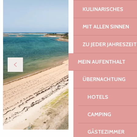
KULINARISCHES
MIT ALLEN SINNEN
ZU JEDER JAHRESZEIT
MEIN AUFENTHALT
ÜBERNACHTUNG
HOTELS
CAMPING
GÄSTEZIMMER