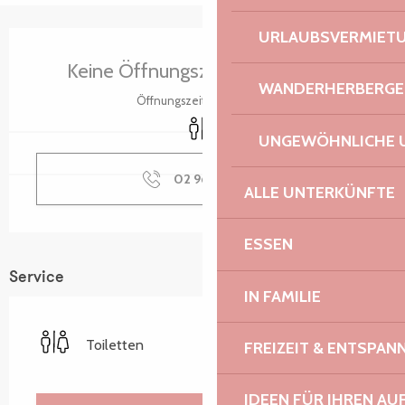
URLAUBSVERMIET
Öffnungszeiten & Kontaktdaten
Keine Öffnungszeiten hinterlegt
WANDERHERBERGE
Öffnungszeiten ansehen
Toiletten
UNGEWÖHNLICHE 
02 96 15 44
▒▒
ALLE UNTERKÜNFTE
ESSEN
Service
IN FAMILIE
Toiletten
FREIZEIT & ENTSPA
IDEEN FÜR IHREN AU