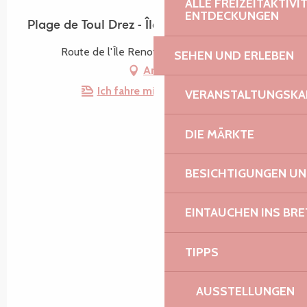
ALLE FREIZEITAKTIV
ENTDECKUNGEN
Plage de Toul Drez - Île Renote
Route de l'Île Renote, 22730 Trégastel
SEHEN UND ERLEBEN
Anfahrt
Ich fahre mit dem Zug hin!
VERANSTALTUNGSKA
DIE MÄRKTE
BESICHTIGUNGEN U
EINTAUCHEN INS BR
TIPPS
AUSSTELLUNGEN