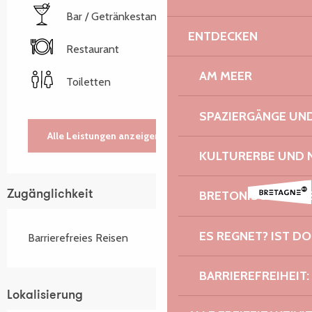
Bar / Getränkestand
ENTDECKEN
Restaurant
AM MEER
Toiletten
SPAZIERGÄNGE U
Alle Leistungen anzeigen
KULTURERBE UND 
BRETONISCHER G
Zugänglichkeit
ES REGNET? IST DO
Barrierefreies Reisen
BARRIEREFREIHEIT:
Lokalisierung