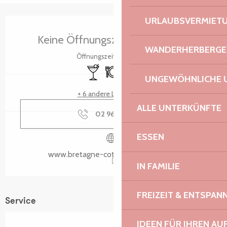
URLAUBSVERMIET
Öffnungszeiten & Kontaktdaten
Keine Öffnungszeiten hinterlegt
WANDERHERBERGE
Öffnungszeiten ansehen
Bar / Getränkestand
Restaurant
Toiletten
UNGEWÖHNLICHE 
+ 6 andere Leistung(en)
ALLE UNTERKÜNFTE
02 96 05 60
▒▒
ESSEN
www.bretagne-cotedegranitrose.com
IN FAMILIE
FREIZEIT & ENTSPA
Service
IDEEN FÜR IHREN AU