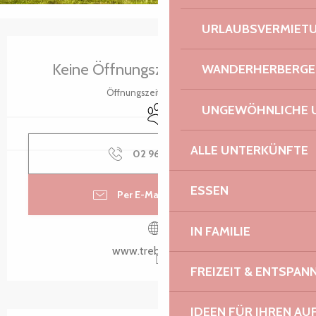
URLAUBSVERMIET
Öffnungszeiten & Kontaktdaten
Keine Öffnungszeiten hinterlegt
WANDERHERBERGE
Öffnungszeiten ansehen
UNGEWÖHNLICHE 
Tiere erlaubt
ALLE UNTERKÜNFTE
02 96 05 60
▒▒
ESSEN
Per E-Mail kontaktieren
IN FAMILIE
www.trebeurden.fr
FREIZEIT & ENTSPA
IDEEN FÜR IHREN AU