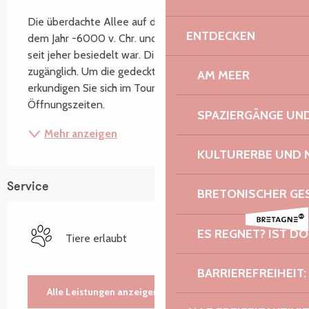
Beschreibung
Die überdachte Allee auf der Insel Milliau stammt aus 
ENTDECKEN
dem Jahr -6000 v. Chr. und beweist, dass die Insel 
seit jeher besiedelt war. Die Insel ist nur bei Ebbe 
zugänglich. Um die gedeckte Allee zu entdecken, 
AM MEER
erkundigen Sie sich im Tourismusbüro nach den 
Öffnungszeiten.
SPAZIERGÄNGE U
Mehr anzeigen
KULTURERBE UND 
Service
BRETONISCHER G
ES REGNET? IST DO
Tiere erlaubt
BARRIEREFREIHEIT:
Alle Leistungen anzeigen