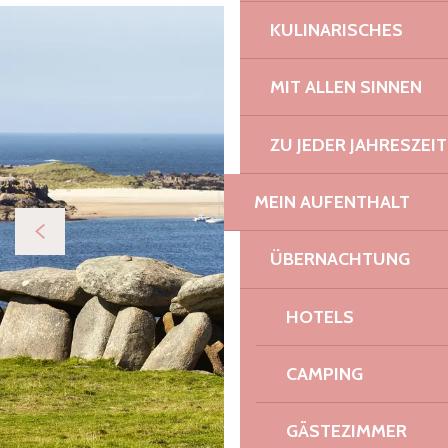
KULINARISCHES
MIT ALLEN SINNEN
ZU JEDER JAHRESZEIT
MEIN AUFENTHALT
ÜBERNACHTUNG
HOTELS
CAMPING
GÄSTEZIMMER