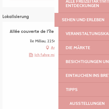
ALLE FREIZEITAKTIV
ENTDECKUNGEN
Lokalisierung
SEHEN UND ERLEBEN
Allée couverte de l'île Milliau
VERANSTALTUNGSKA
île Milliau, 22560 Trébeurden
DIE MÄRKTE
Anfahrt
Ich fahre mit dem Zug hin!
BESICHTIGUNGEN U
EINTAUCHEN INS BR
TIPPS
AUSSTELLUNGEN