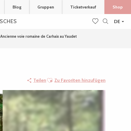
Blog
Gruppen
Ticketverkauf
Shop
ISCHES
DE
Suche
Voir les favoris
Ancienne voie romaine de Carhaix au Yaudet
Ajouter aux favoris
Teilen
Zu Favoriten hinzufügen