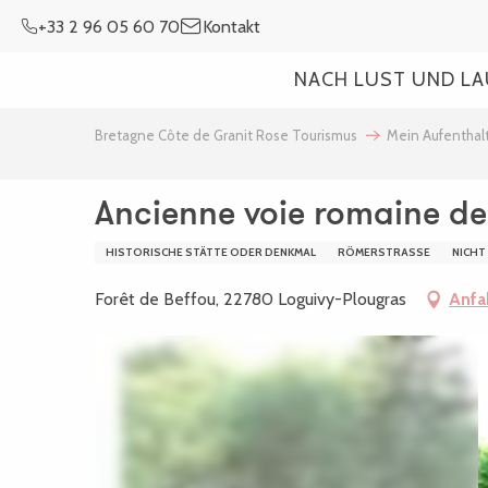
Aller
+33 2 96 05 60 70
Kontakt
au
contenu
NACH LUST UND L
principal
Bretagne Côte de Granit Rose Tourismus
Mein Aufenthal
Ancienne voie romaine d
HISTORISCHE STÄTTE ODER DENKMAL
RÖMERSTRASSE
NICHT
Forêt de Beffou, 22780 Loguivy-Plougras
Anfa