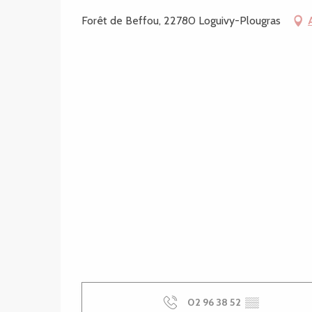
Forêt de Beffou, 22780 Loguivy-Plougras
02 96 38 52
▒▒