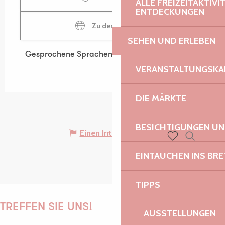
ALLE FREIZEITAKTIV
ENTDECKUNGEN
Zu den Webseiten
SEHEN UND ERLEBEN
Gesprochene Sprachen
Gesprochene Sprachen
VERANSTALTUNGSKA
DIE MÄRKTE
BESICHTIGUNGEN U
Einen Irrtum angeben
Suche
Voir les favoris
EINTAUCHEN INS BR
TIPPS
TREFFEN SIE UNS!
AUSSTELLUNGEN