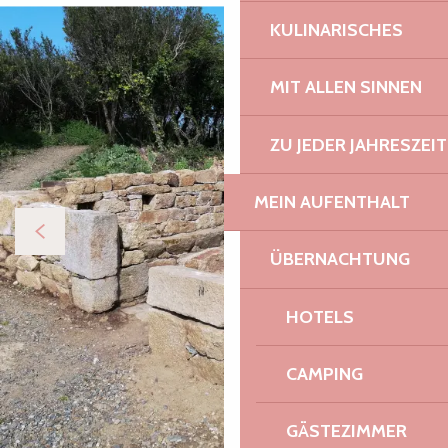
KULINARISCHES
MIT ALLEN SINNEN
ZU JEDER JAHRESZEIT
MEIN AUFENTHALT
ÜBERNACHTUNG
HOTELS
CAMPING
GÄSTEZIMMER