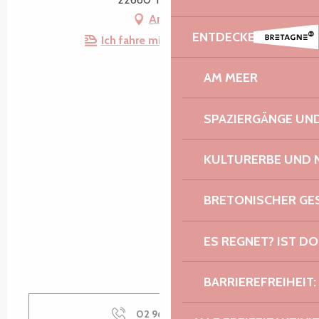
Anfahrt
ENTDECKEN
Ich fahre mit dem Zug hin!
AM MEER
SPAZIERGÄNGE U
KULTURERBE UND 
BRETONISCHER G
ES REGNET? IST DO
BARRIEREFREIHEIT:
02 96 46 32
▒▒