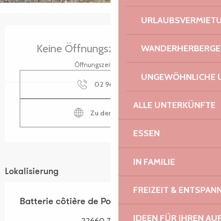
URLAUBSVERMIET
Öffnungszeiten & Kontaktdaten
Keine Öffnungszeiten hinterlegt
WANDERHERBERGE
Öffnungszeiten ansehen
UNGEWÖHNLICHE 
02 96 46 32
▒▒
ALLE UNTERKÜNFTE
Zu den Webseiten
ESSEN
IN FAMILIE
Lokalisierung
FREIZEIT & ENTSPA
Batterie côtière de Port l'Epine
IDEEN FÜR IHREN AU
22660 Trélévern