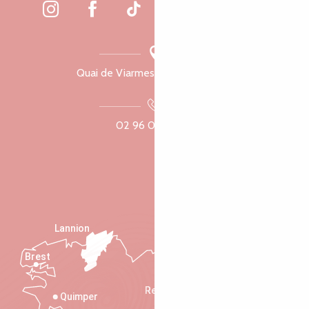
Quai de Viarmes, 22300 Lannion
02 96 05 60 70
Lannion
Brest
Saint-Malo
Rennes
Quimper