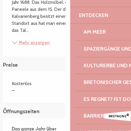
Jahr 1688. Das Holzmöbel, das als Altar dient, trägt 
Paneele aus dem 15. Der davor stehende 
ENTDECKEN
Kalvarienberg besitzt einen Opfertisch. Von seinem 
Standort aus hat man einen herrlichen Ausblick auf 
das Tal...
AM MEER
Mehr anzeigen
SPAZIERGÄNGE U
KULTURERBE UND 
Preise
BRETONISCHER G
Kostenlos
—
ES REGNET? IST DO
Öffnungszeiten
BARRIEREFREIHEIT:
Das ganze Jahr über
Das ganze Jahr über