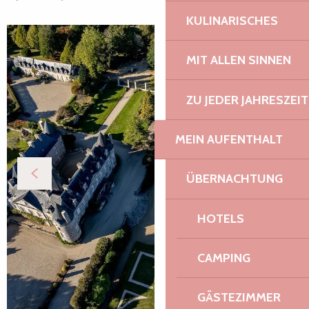
KULINARISCHES
MIT ALLEN SINNEN
ZU JEDER JAHRESZEIT
MEIN AUFENTHALT
ÜBERNACHTUNG
HOTELS
CAMPING
GÄSTEZIMMER