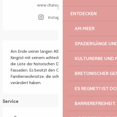
www.chateau-kergrist.fr
ENTDECKEN
Instagram Seite
AM MEER
SPAZIERGÄNGE U
Beschreibung
Am Ende seiner langen Allee liegt das Schloss 
Kergrist mit seinem achteckigen Turm und seinen in 
KULTURERBE UND 
die Liste der historischen Denkmäler eingetragenen 
Fassaden. Es besitzt den Charme schöner 
BRETONISCHER G
Familienwohnsitze, die sich im Laufe der Zeit 
verändert haben.
ES REGNET? IST DO
Service
BARRIEREFREIHEIT: