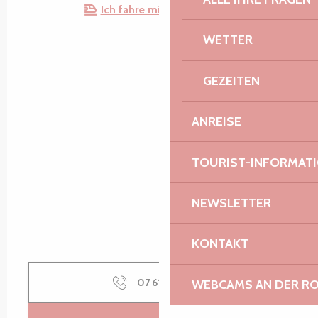
Ich fahre mit dem Zug hin!
WETTER
GEZEITEN
ANREISE
TOURIST-INFORMAT
NEWSLETTER
KONTAKT
07 61 75 94
▒▒
WEBCAMS AN DER RO