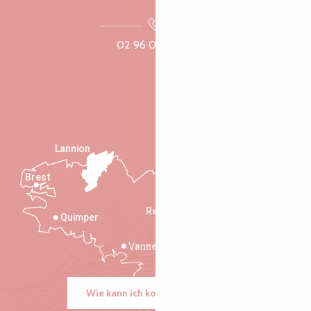
02 96 05 60 70
Lannion
Brest
Saint-Malo
Rennes
Quimper
Vannes
Wie kann ich kommen?