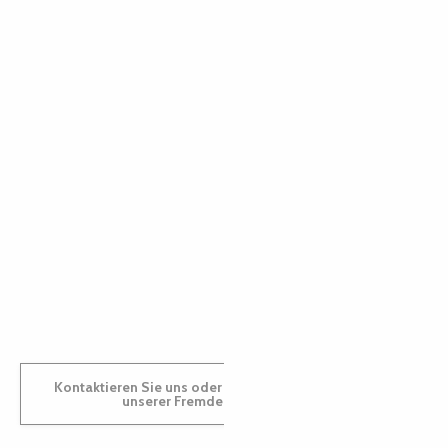
PAULINE
AUDREY
GWENAËLLE
Kontaktieren Sie uns oder besuchen Sie uns in einem
unserer Fremdenverkehrsbüros.