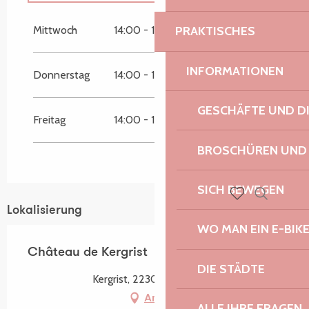
vom
1 Juni 2026
bis zum
28 Juli 2026
Mittwoch
14:00 - 19:00
PRAKTISCHES
vom
30 Juli 2026
bis zum
4 August 2026
INFORMATIONEN
Donnerstag
14:00 - 19:00
vom
19 September 2026
bis zum
20
September 2026
GESCHÄFTE UND D
Freitag
14:00 - 19:00
vom
21 September 2026
bis zum
30
September 2026
BROSCHÜREN UND
SICH BEWEGEN
Suche
Lokalisierung
Voir les favoris
WO MAN EIN E-BIK
Château de Kergrist
DIE STÄDTE
Kergrist, 22300 Ploubezre
Anfahrt
ALLE IHRE FRAGEN