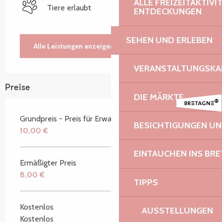
ALLE FREIZEITAKTIV
Tiere erlaubt
ENTDECKUNGEN
SEHEN UND ERLEBEN
Alle Leistungen anzeigen
VERANSTALTUNGSKA
Preise
DIE MÄRKTE
Grundpreis - Preis für Erwachsene
BESICHTIGUNGEN U
10,00 €
EINTAUCHEN INS BR
Ermäßigter Preis
8,00 €
TIPPS
Kostenlos
AUSSTELLUNGEN
Kostenlos