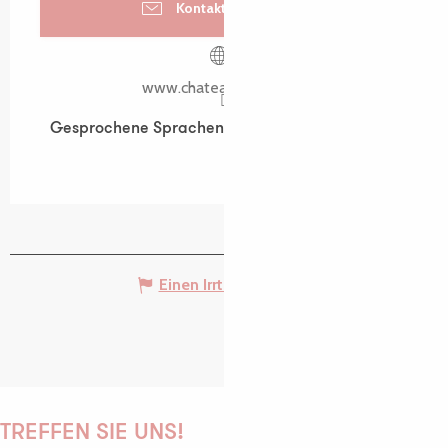
Kontaktieren Sie uns
www.chateau-kergrist.fr
Gesprochene Sprachen
Gesprochene Sprachen
Einen Irrtum angeben
TREFFEN SIE UNS!