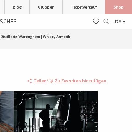
Blog
Gruppen
Ticketverkauf
Shop
ISCHES
DE
Suche
Voir les favoris
Distillerie Warenghem | Whisky Armorik
Ajouter aux favoris
Teilen
Zu Favoriten hinzufügen