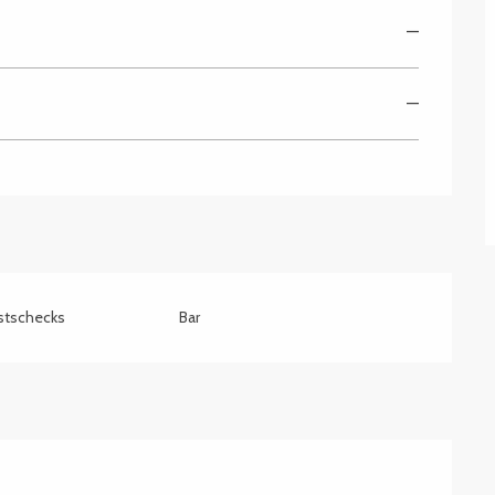
—
—
stschecks
Bar