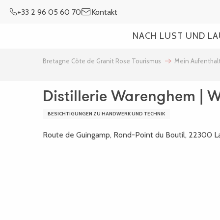
Aller
+33 2 96 05 60 70
Kontakt
au
contenu
NACH LUST UND L
principal
Bretagne Côte de Granit Rose Tourismus
Mein Aufenthal
Distillerie Warenghem | 
BESICHTIGUNGEN ZU HANDWERK UND TECHNIK
Route de Guingamp, Rond-Point du Boutil, 22300 L