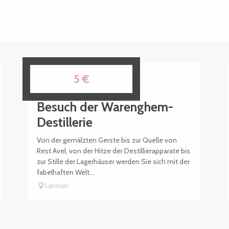
1.
30.
5
€
APR
SEP
Besuch der Warenghem-
Destillerie
Von der gemälzten Gerste bis zur Quelle von
Rest Avel, von der Hitze der Destillierapparate bis
zur Stille der Lagerhäuser werden Sie sich mit der
fabelhaften Welt...
Lannion