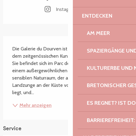
Instagram Seite
ENTDECKEN
AM MEER
Beschreibung
Die Galerie du Dourven ist ein Ausstellungsraum, der 
SPAZIERGÄNGE U
dem zeitgenössischen Kunstschaffen gewidmet ist. 
Sie befindet sich im Parc départemental du Dourven, 
KULTURERBE UND 
einem außergewöhnlichen 16 Hektar großen 
sensiblen Naturraum, der auf einer felsigen 
BRETONISCHER G
Landzunge an der Küste von Trédrez-Locquémeau 
liegt, und...
ES REGNET? IST DO
Mehr anzeigen
BARRIEREFREIHEIT:
Service