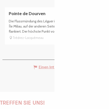
Pointe de Dourven
Die Flussmündung des Léguer ist auf der einen Seite von der
Île Miliau, auf der anderen Seite von der Pointe du Dourven
flankiert. Der höchste Punkt von Dourven bietet einen...
Trédrez-Locquémeau
Einen Irrtum angeben
TREFFEN SIE UNS!