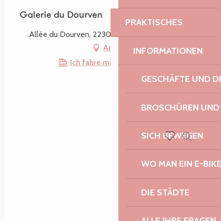
Galerie du Dourven
PRAKTISCHES
Allée du Dourven, 22300 Trédrez-Locquémeau
Anfahrt
INFORMATIONEN
Ich fahre mit dem Zug hin!
GESCHÄFTE UND D
BROSCHÜREN UND
SICH BEWEGEN
Suche
Voir les favoris
WO MAN EIN E-BIK
DIE STÄDTE
ALLE IHRE FRAGEN