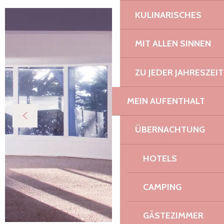
KULINARISCHES
MIT ALLEN SINNEN
ZU JEDER JAHRESZEIT
MEIN AUFENTHALT
ÜBERNACHTUNG
HOTELS
CAMPING
GÄSTEZIMMER