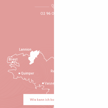
02 96 05 60 70
Lannion
Brest
Saint-Malo
Rennes
Quimper
Vannes
Wie kann ich kommen?