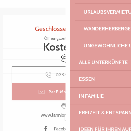
URLAUBSVERMIET
Öffnungszeiten & Kontaktdaten
Geschlossen für heute
WANDERHERBERGE
Öffnungszeiten ansehen
Kostenlos
UNGEWÖHNLICHE 
Tiere erlaubt
ALLE UNTERKÜNFTE
02 96 05 92
▒▒
ESSEN
Per E-Mail kontaktieren
IN FAMILIE
FREIZEIT & ENTSPA
www.lannion-tregor.com
Facebook Seite
IDEEN FÜR IHREN AU