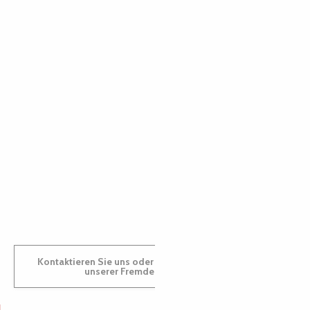
PAULINE
AUDREY
GWENAËLLE
Kontaktieren Sie uns oder besuchen Sie uns in einem
unserer Fremdenverkehrsbüros.