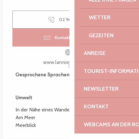
WETTER
02 96 05 92
▒▒
GEZEITEN
Kontaktieren Sie uns
ANREISE
www.lannion-tregor.com
TOURIST-INFORMAT
Gesprochene Sprachen
Gesprochene Sprachen
NEWSLETTER
Umwelt
Umwelt
KONTAKT
In der Nähe eines Wanderwegs
Am Meer
WEBCAMS AN DER RO
Meerblick