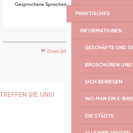
Gesprochene Sprachen
Gesprochene Sprachen
PRAKTISCHES
INFORMATIONEN
GESCHÄFTE UND D
Einen Irrtum angeben
BROSCHÜREN UND
SICH BEWEGEN
TREFFEN SIE UNS!
WO MAN EIN E-BIK
DIE STÄDTE
PAULINE
ALLE IHRE FRAGEN