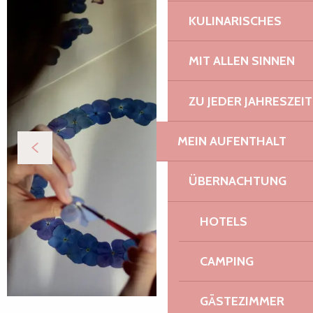
KULINARISCHES
MIT ALLEN SINNEN
ZU JEDER JAHRESZEIT
MEIN AUFENTHALT
ÜBERNACHTUNG
HOTELS
CAMPING
GÄSTEZIMMER