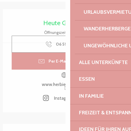
URLAUBSVERMIET
Öffnungszeiten & Kontaktdaten
Heute Geöffnet
WANDERHERBERGE
Öffnungszeiten ansehen
06 51 00 91
▒▒
UNGEWÖHNLICHE 
Per E-Mail kontaktieren
ALLE UNTERKÜNFTE
ESSEN
www.herbiersiodes.com
IN FAMILIE
Instagram Seite
FREIZEIT & ENTSPA
Beschreibung
IDEEN FÜR IHREN AU