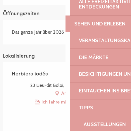
ALLE FREIZEITAKTIV
ENTDECKUNGEN
Öffnungszeiten
SEHEN UND ERLEBEN
Das ganze Jahr über 2026
VERANSTALTUNGSKA
Lokalisierung
DIE MÄRKTE
BESICHTIGUNGEN U
Herbiers iodés
23 Lieu-dit Boloi, 22740 Pleudaniel
EINTAUCHEN INS BR
Anfahrt
Ich fahre mit dem Zug hin!
TIPPS
AUSSTELLUNGEN