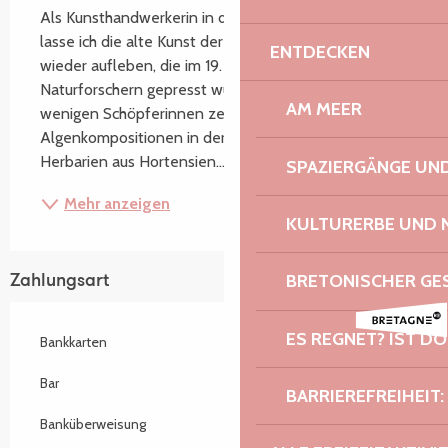
Als Kunsthandwerkerin in der Nähe von Paimpol 
lasse ich die alte Kunst der Algenkompositionen 
ENTDECKEN
wieder aufleben, die im 19. Jahrhundert von 
Naturforschern gepresst wurden. Als eine der 
AM MEER
wenigen Schöpferinnen zeitgenössischer 
Algenkompositionen in der Bretagne stelle ich auch 
Herbarien aus Hortensien...
SPAZIERGÄNGE U
Mehr anzeigen
KULTURERBE UND 
BRETONISCHER G
Zahlungsart
ES REGNET? IST DO
Bankkarten
Bar
BARRIEREFREIHEIT:
Banküberweisung