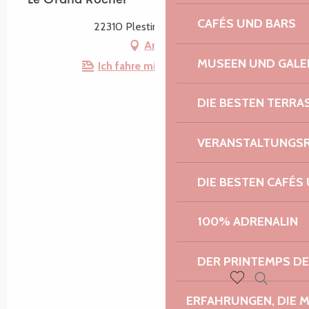
Le Grand Rocher
CAFÉS UND BARS
22310 Plestin-les-Grèves
Anfahrt
MUSEEN UND GALE
Ich fahre mit dem Zug hin!
DIE BESTEN TERRA
VERANSTALTUNGS
DIE BESTEN CAFÉS
100% ADRENALIN
DER PRINTEMPS D
Suche
Voir les favoris
ERFAHRUNGEN, DIE 