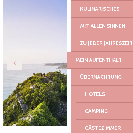
KULINARISCHES
MIT ALLEN SINNEN
ZU JEDER JAHRESZEIT
MEIN AUFENTHALT
ÜBERNACHTUNG
HOTELS
CAMPING
GÄSTEZIMMER