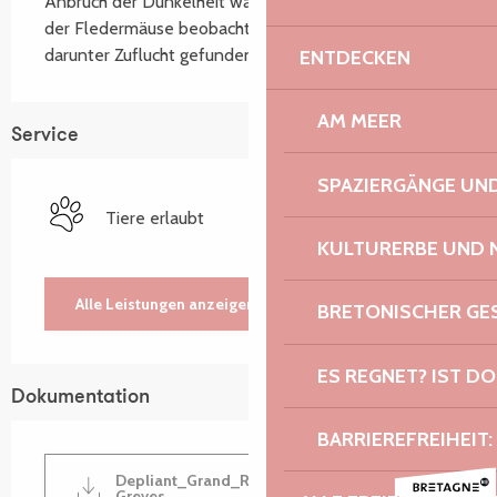
Anbruch der Dunkelheit warten, können Sie den Flug 
der Fledermäuse beobachten, die in der Höhle direkt 
darunter Zuflucht gefunden haben.
ENTDECKEN
AM MEER
Service
SPAZIERGÄNGE U
Tiere erlaubt
KULTURERBE UND 
Alle Leistungen anzeigen
BRETONISCHER G
ES REGNET? IST DO
Dokumentation
BARRIEREFREIHEIT:
Depliant_Grand_Rocher_Plestin-les-
Greves