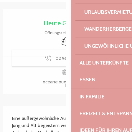
URLAUBSVERMIET
Öffnungszeiten & Kontaktdaten
Heute Geöffnet
WANDERHERBERGE
Öffnungszeiten ansehen
Tiere erlaubt
UNGEWÖHNLICHE 
02 96 05 60
▒▒
ALLE UNTERKÜNFTE
ESSEN
oceane.ouest-france.fr
IN FAMILIE
Beschreibung
FREIZEIT & ENTSPA
Eine außergewöhnliche Aussicht und ein Aufstieg, die 
Jung und Alt begeistern werden. Wenn Sie bis zum 
IDEEN FÜR IHREN AU