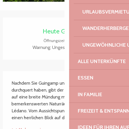
URLAUBSVERMIET
Öffnungszeiten & Kontaktdaten
WANDERHERBERGE
Heute Geöffnet
Öffnungszeiten ansehen
UNGEWÖHNLICHE 
Warnung: Ungesicherte Stunden
ALLE UNTERKÜNFTE
Beschreibung
ESSEN
Nachdem Sie Guingamp und dann Pontrieux 
durchquert haben, gibt der Fluss Trieux den Blick frei 
IN FAMILIE
auf eine breite Mündung mit bewaldeten Ufern und 
bemerkenswerten Naturräumen wie der Anse du 
FREIZEIT & ENTSPA
Lédano. Vom Aussichtspunkt Bodic aus hat man 
einen herrlichen Blick auf die Mündung.
IDEEN FÜR IHREN AU