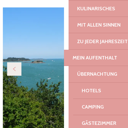
KULINARISCHES
MIT ALLEN SINNEN
ZU JEDER JAHRESZEIT
MEIN AUFENTHALT
ÜBERNACHTUNG
HOTELS
CAMPING
GÄSTEZIMMER