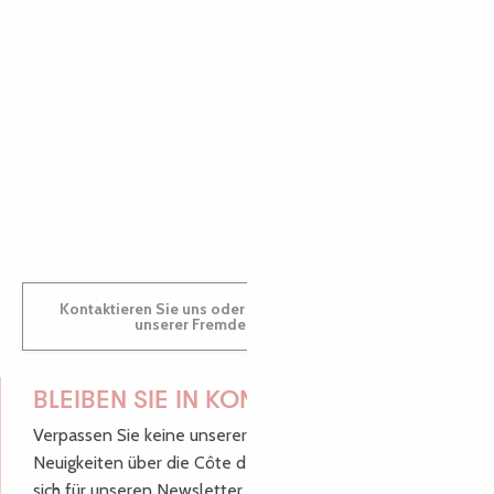
AUDREY
GWENAËLLE
Kontaktieren Sie uns oder besuchen Sie uns in einem
unserer Fremdenverkehrsbüros.
BLEIBEN SIE IN KONTAKT!
Verpassen Sie keine unserer guten Tipps und
Neuigkeiten über die Côte de Granit Rose, melden Sie
sich für unseren Newsletter an.