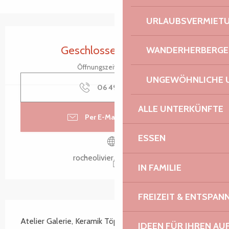
URLAUBSVERMIET
Öffnungszeiten & Kontaktdaten
Geschlossen für heute
WANDERHERBERGE
Öffnungszeiten ansehen
UNGEWÖHNLICHE 
06 49 63 64
▒▒
ALLE UNTERKÜNFTE
Per E-Mail kontaktieren
ESSEN
rocheolivier.wixsite.com
IN FAMILIE
FREIZEIT & ENTSPA
Beschreibung
Atelier Galerie, Keramik Töpferei Verkauf von 
IDEEN FÜR IHREN AU