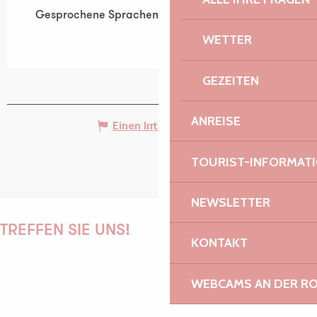
Gesprochene Sprachen
Gesprochene Sprachen
WETTER
GEZEITEN
ANREISE
Einen Irrtum angeben
TOURIST-INFORMAT
NEWSLETTER
TREFFEN SIE UNS!
KONTAKT
WEBCAMS AN DER RO
PAULINE