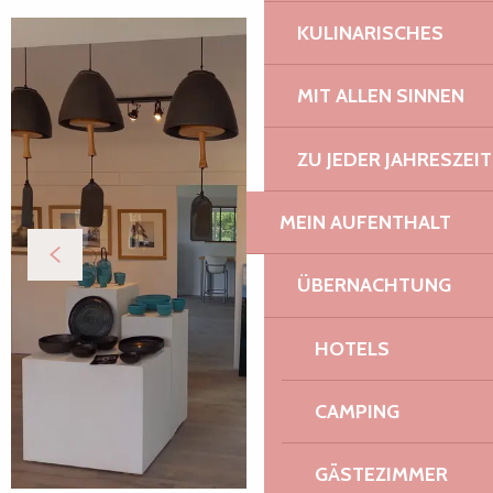
KULINARISCHES
MIT ALLEN SINNEN
ZU JEDER JAHRESZEIT
MEIN AUFENTHALT
ÜBERNACHTUNG
HOTELS
CAMPING
GÄSTEZIMMER