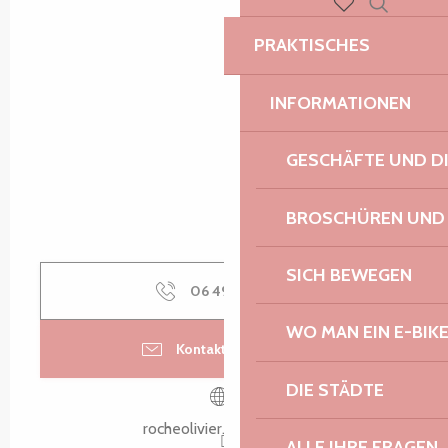
Suche
Voir les favoris
PRAKTISCHES
INFORMATIONEN
GESCHÄFTE UND D
BROSCHÜREN UND
SICH BEWEGEN
06 49 63 64
▒▒
WO MAN EIN E-BIK
Kontaktieren Sie uns
DIE STÄDTE
rocheolivier.wixsite.com
ALLE IHRE FRAGEN