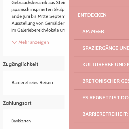
Gebrauchskeramik aus Steingut und Porzellan sowie 
japanisch inspirierten Skulpturen und Glocken. Von 
ENTDECKEN
Ende Juni bis Mitte September temporäre 
Ausstellung von Gemälden, Gravuren und Skulpturen 
im Galeriebereich/lokale und nationale Künstler.
AM MEER
Mehr anzeigen
SPAZIERGÄNGE U
KULTURERBE UND 
Zugänglichkeit
BRETONISCHER G
Barrierefreies Reisen
ES REGNET? IST DO
Zahlungsart
BARRIEREFREIHEIT:
Bankkarten