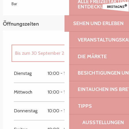
ALLE FREIZEITAKTIV
Bar
ENTDECKUNGEN
SEHEN UND ERLEBEN
Öffnungszeiten
VERANSTALTUNGSKA
Bis zum
30 September 2026
DIE MÄRKTE
vom
1 Januar 2026
bis zum
30 Juni 2026
BESICHTIGUNGEN U
Dienstag
10:00 - 12:00
14:00 - 18:00
vom
1 Oktober 2026
bis zum
31 Dezember
EINTAUCHEN INS BR
2026
Mittwoch
10:00 - 12:00
14:00 - 18:00
TIPPS
Donnerstag
10:00 - 12:00
14:00 - 18:00
AUSSTELLUNGEN