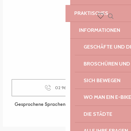
PRAKTISCHES
Suche
Voir les favoris
INFORMATIONEN
GESCHÄFTE UND D
BROSCHÜREN UND
SICH BEWEGEN
02 96 05 60
▒▒
WO MAN EIN E-BIK
Gesprochene Sprachen
Gesprochene Sprachen
DIE STÄDTE
ALLE IHRE FRAGEN