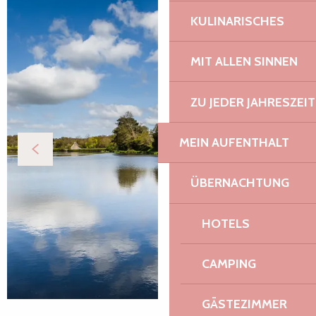
KULINARISCHES
MIT ALLEN SINNEN
ZU JEDER JAHRESZEIT
MEIN AUFENTHALT
ÜBERNACHTUNG
HOTELS
CAMPING
GÄSTEZIMMER