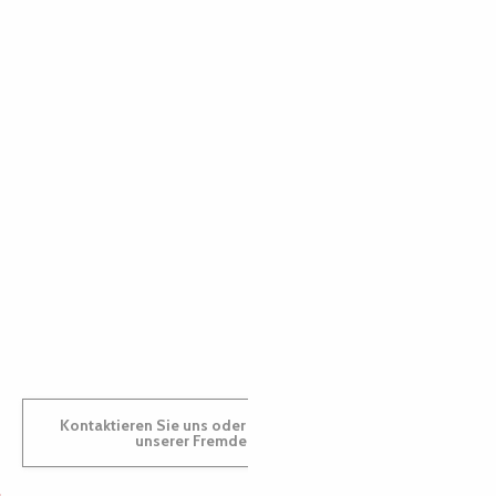
PAULINE
AUDREY
GWENAËLLE
Kontaktieren Sie uns oder besuchen Sie uns in einem
unserer Fremdenverkehrsbüros.