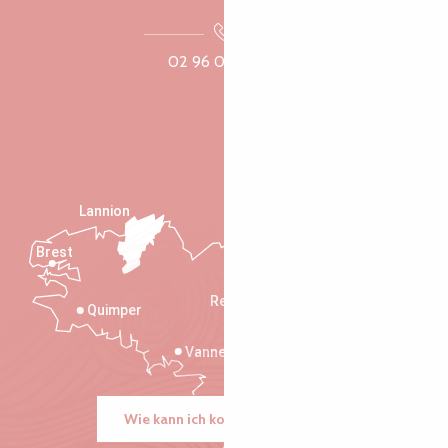
02 96 05 60 70
Lannion
Brest
Saint-Malo
Rennes
Quimper
Vannes
Wie kann ich kommen?