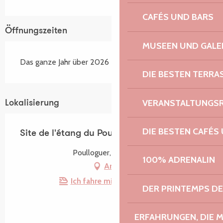
CAFÉS UND BARS
Öffnungszeiten
MUSEEN UND GALE
Das ganze Jahr über 2026
DIE BESTEN TERRA
VERANSTALTUNGS
Lokalisierung
DIE BESTEN CAFÉS
Site de l'étang du Poulloguer
Poulloguer, 22140 Prat
100% ADRENALIN
Anfahrt
Ich fahre mit dem Zug hin!
DER PRINTEMPS D
ERFAHRUNGEN, DIE 