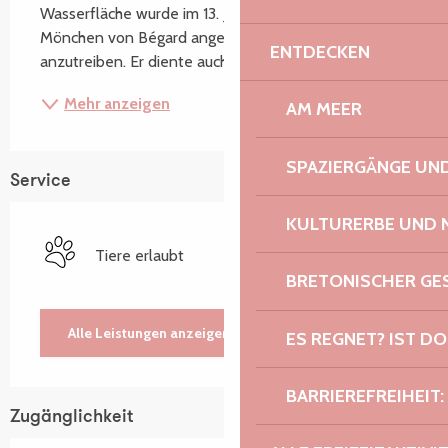
Wasserfläche wurde im 13. Jahrhundert von den 
Mönchen von Bégard angelegt, um eine Mühle 
ENTDECKEN
anzutreiben. Er diente auch als...
Mehr anzeigen
AM MEER
SPAZIERGÄNGE U
Service
KULTURERBE UND 
Tiere erlaubt
BRETONISCHER G
Alle Leistungen anzeigen
ES REGNET? IST DO
BARRIEREFREIHEIT:
Zugänglichkeit