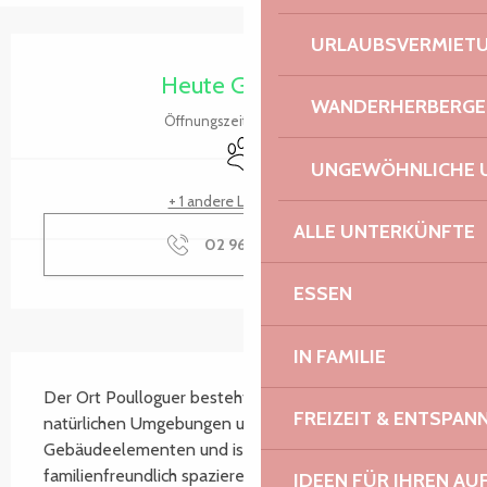
URLAUBSVERMIET
Öffnungszeiten & Kontaktdaten
Heute Geöffnet
WANDERHERBERGE
Öffnungszeiten ansehen
Tiere erlaubt
UNGEWÖHNLICHE 
+ 1 andere Leistung(en)
ALLE UNTERKÜNFTE
02 96 05 60
▒▒
ESSEN
IN FAMILIE
Beschreibung
Der Ort Poulloguer besteht aus einem Mosaik aus 
FREIZEIT & ENTSPA
natürlichen Umgebungen und alten 
Gebäudeelementen und ist ein Ort, an dem man sehr 
familienfreundlich spazieren gehen kann. Die 
IDEEN FÜR IHREN AU