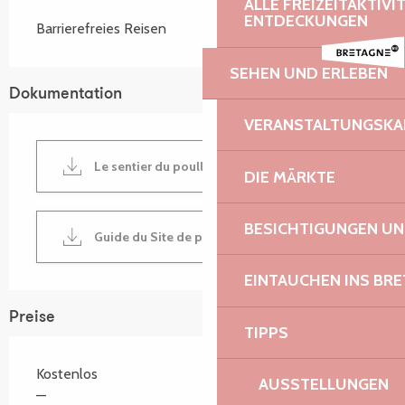
ALLE FREIZEITAKTIV
ENTDECKUNGEN
Barrierefreies Reisen
SEHEN UND ERLEBEN
Dokumentation
VERANSTALTUNGSKA
Le sentier du poulloguer à Prat
DIE MÄRKTE
BESICHTIGUNGEN U
Guide du Site de poulloguer à Prat
EINTAUCHEN INS BR
Preise
TIPPS
Kostenlos
AUSSTELLUNGEN
—