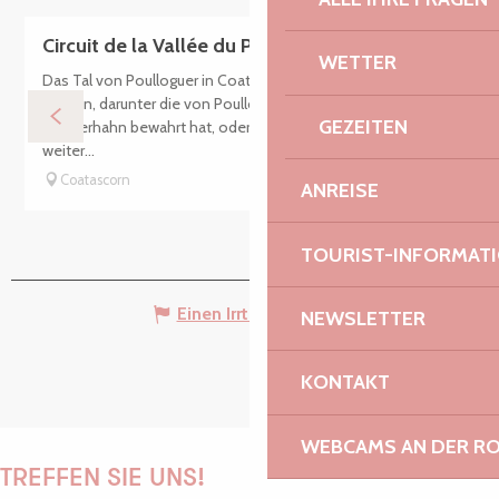
Circuit de la Vallée du Poulloguer
WETTER
Das Tal von Poulloguer in Coatascron beherbergt mehrere
Mühlen, darunter die von Poulloguer, die ihr Rad und ihren
GEZEITEN
Wasserhahn bewahrt hat, oder die von Brélantec etwas
weiter...
Coatascorn
ANREISE
TOURIST-INFORMAT
Einen Irrtum angeben
NEWSLETTER
KONTAKT
WEBCAMS AN DER RO
TREFFEN SIE UNS!