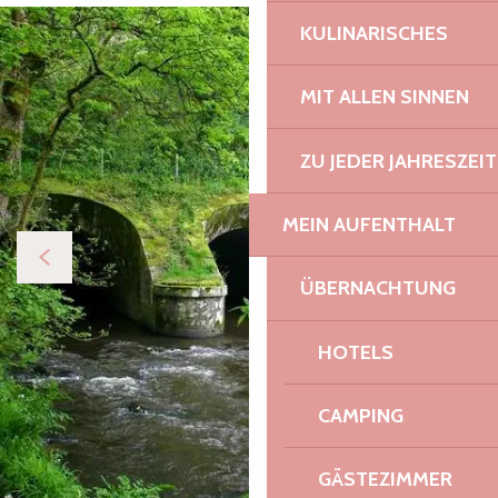
KULINARISCHES
MIT ALLEN SINNEN
ZU JEDER JAHRESZEIT
MEIN AUFENTHALT
ÜBERNACHTUNG
HOTELS
CAMPING
GÄSTEZIMMER