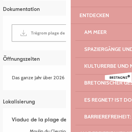
Dokumentation
ENTDECKEN
AM MEER
Trégrom plage de Trégrom
SPAZIERGÄNGE U
Öffnungszeiten
KULTURERBE UND 
Das ganze Jahr über 2026
BRETONISCHER G
ES REGNET? IST DO
Lokalisierung
BARRIEREFREIHEIT:
Viaduc de la plage de Trégrom
Moulin du Cleuziou, 22420 Trégrom