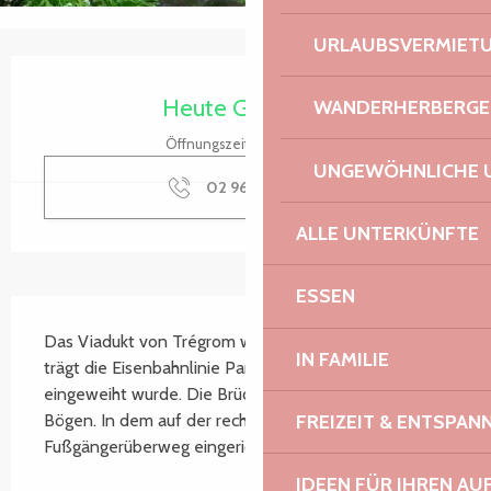
URLAUBSVERMIET
Öffnungszeiten & Kontaktdaten
Heute Geöffnet
WANDERHERBERGE
Öffnungszeiten ansehen
UNGEWÖHNLICHE 
02 96 05 60
▒▒
ALLE UNTERKÜNFTE
ESSEN
Beschreibung
Das Viadukt von Trégrom wurde vor 1853 erbaut und 
IN FAMILIE
trägt die Eisenbahnlinie Paris Brest, die 1865 
eingeweiht wurde. Die Brücke verfügt über drei 
FREIZEIT & ENTSPA
Bögen. In dem auf der rechten Seite wurde ein 
Fußgängerüberweg eingerichtet.
IDEEN FÜR IHREN AU