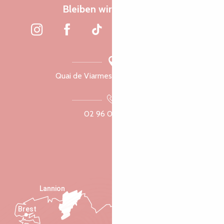
Bleiben wir verbunden
Quai de Viarmes, 22300 Lannion
02 96 05 60 70
Lannion
Brest
Saint-Malo