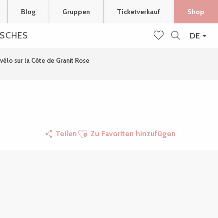
Blog
Gruppen
Ticketverkauf
Shop
ISCHES
DE
Suche
Voir les favoris
 vélo sur la Côte de Granit Rose
Ajouter aux favoris
Teilen
Zu Favoriten hinzufügen
Orte von Interesse