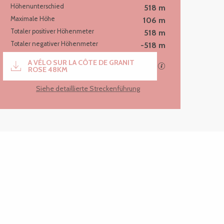
Höhenunterschied
518 m
Maximale Höhe
106 m
Totaler positiver Höhenmeter
518 m
Totaler negativer Höhenmeter
-518 m
Dokumentation
A VÉLO SUR LA CÔTE DE GRANIT
Mit GPX / KML-Da
ROSE 48KM
Siehe detaillierte Streckenführung