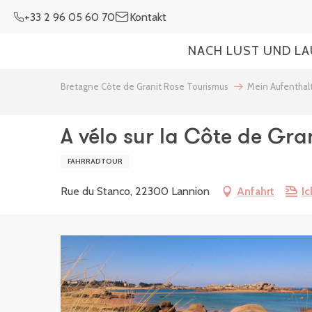
Aller
+33 2 96 05 60 70
Kontakt
au
contenu
NACH LUST UND L
principal
Bretagne Côte de Granit Rose Tourismus
Mein Aufenthal
A vélo sur la Côte de Gra
FAHRRADTOUR
Rue du Stanco, 22300 Lannion
Anfahrt
Ic