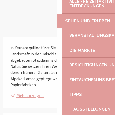
ALLE FREIZEITAKTIV
ENTDECKUNGEN
SEHEN UND ERLEBEN
VERANSTALTUNGSKA
Beschreibung
In Kernansquillec führt Sie eine wunderschöne 
DIE MÄRKTE
Landschaft in der Talsohle auf den Spuren eines 
abgebauten Staudamms durch die allgegenwärtige 
BESICHTIGUNGEN U
Natur. Sie setzen Ihren Weg über Wiesen fort, die 
denen früherer Zeiten ähneln und von Kühen und 
Alpaka-Lamas gepflegt werden. Das Gelände der 
EINTAUCHEN INS BR
Papierfabriken...
TIPPS
Mehr anzeigen
AUSSTELLUNGEN