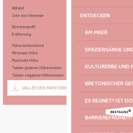
Praktische Informationen
Abfahrt
Plounévez-Moëdec
ENTDECKEN
Orte von Interesse
3
Streckenprofil
En boucle
AM MEER
Entfernung
8.4 km
Höhenunterschied
207 m
SPAZIERGÄNGE U
Minimale Höhe
72 m
Maximale Höhe
138 m
KULTURERBE UND 
Totaler positiver Höhenmeter
208 m
Totaler negativer Höhenmeter
-208 m
Dokumentation
BRETONISCHER G
VALLÉE DES PAPETERIES 8.5KM
Mit GP
ES REGNET? IST DO
207 m de Höhenunterschied
Höhenunterschied
BARRIEREFREIHEIT: