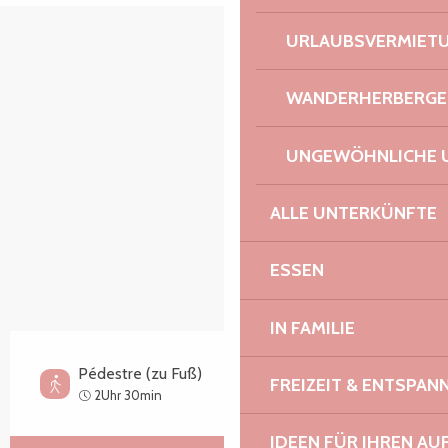
URLAUBSVERMIET
Orte von Interesse
WANDERHERBERGE
UNGEWÖHNLICHE 
ALLE UNTERKÜNFTE
ESSEN
IN FAMILIE
Pédestre (zu Fuß)
FREIZEIT & ENTSPA
Mittel
2Uhr 30min
IDEEN FÜR IHREN AU