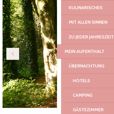
KULINARISCHES
MIT ALLEN SINNEN
ZU JEDER JAHRESZEIT
MEIN AUFENTHALT
ÜBERNACHTUNG
HOTELS
CAMPING
GÄSTEZIMMER