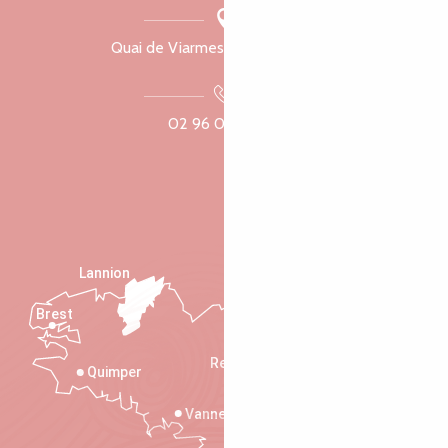
Quai de Viarmes, 22300 Lannion
02 96 05 60 70
Lannion
Brest
Saint-Malo
Rennes
Quimper
Vannes