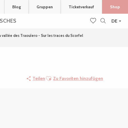
Blog
Gruppen
Ticketverkauf
Shop
ISCHES
DE
Suche
Voir les favoris
a vallée des Traouïero - Sur les traces du Scorfel
Ajouter aux favoris
Teilen
Zu Favoriten hinzufügen
Orte von Interesse