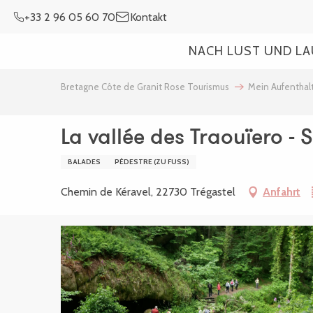
Aller
+33 2 96 05 60 70
Kontakt
au
contenu
NACH LUST UND L
principal
Bretagne Côte de Granit Rose Tourismus
Mein Aufenthal
La vallée des Traouïero - 
BALADES
PÉDESTRE (ZU FUSS)
Chemin de Kéravel, 22730 Trégastel
Anfahrt