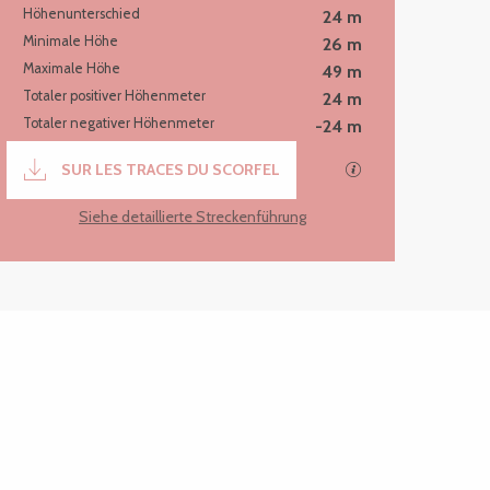
Höhenunterschied
24 m
Minimale Höhe
26 m
Maximale Höhe
49 m
Totaler positiver Höhenmeter
24 m
Totaler negativer Höhenmeter
-24 m
Dokumentation
SUR LES TRACES DU SCORFEL
Mit GPX / KML-Da
Siehe detaillierte Streckenführung