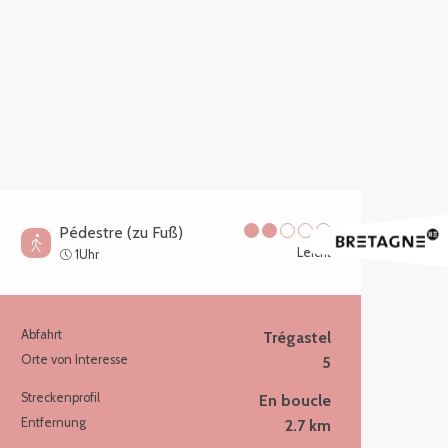
Pédestre (zu Fuß)
Leicht
1Uhr
Abfahrt
Trégastel
Praktische Information
Orte von Interesse
5
Streckenprofil
En boucle
Entfernung
2.7 km