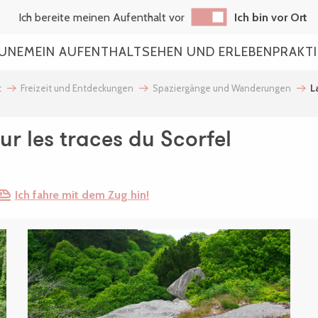
Ich bereite meinen Aufenthalt vor
Ich bin vor Ort
AUNE
MEIN AUFENTHALT
SEHEN UND ERLEBEN
PRAKT
t
Freizeit und Entdeckungen
Spaziergänge und Wanderungen
L
Sur les traces du Scorfel
Ich fahre mit dem Zug hin!