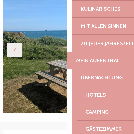
KULINARISCHES
MIT ALLEN SINNEN
ZU JEDER JAHRESZEIT
MEIN AUFENTHALT
ÜBERNACHTUNG
HOTELS
CAMPING
GÄSTEZIMMER
Öffnungszeiten & Kontaktdaten