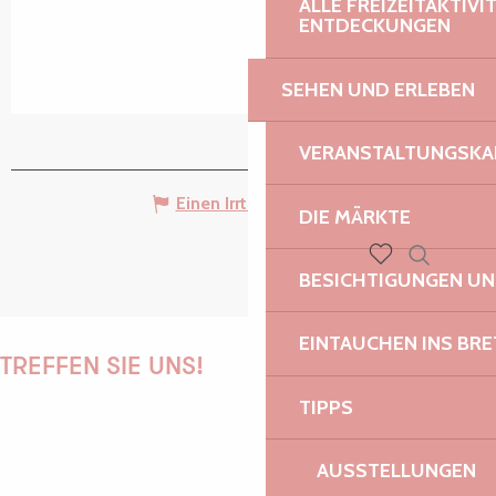
ALLE FREIZEITAKTIV
ENTDECKUNGEN
SEHEN UND ERLEBEN
VERANSTALTUNGSKA
Einen Irrtum angeben
DIE MÄRKTE
BESICHTIGUNGEN U
Suche
Voir les favoris
EINTAUCHEN INS BR
TREFFEN SIE UNS!
TIPPS
AUSSTELLUNGEN
PAULINE