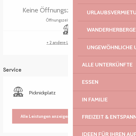
Keine Öffnungszeiten hinterlegt
URLAUBSVERMIET
Öffnungszeiten ansehen
Picknickplatz
WANDERHERBERGE
+ 2 andere Leistung(en)
UNGEWÖHNLICHE 
ALLE UNTERKÜNFTE
Service
ESSEN
Picknickplatz
IN FAMILIE
FREIZEIT & ENTSPA
Alle Leistungen anzeigen
IDEEN FÜR IHREN AU