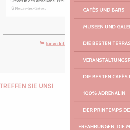
Grèves in den Ärmelkanal. Er fließt durch Landschaften...
Suche
Voir les favoris
Plestin-les-Grèves
CAFÉS UND BARS
MUSEEN UND GALE
DIE BESTEN TERRA
Einen Irrtum angeben
VERANSTALTUNGS
DIE BESTEN CAFÉS
TREFFEN SIE UNS!
100% ADRENALIN
DER PRINTEMPS D
PAULINE
ERFAHRUNGEN, DIE 