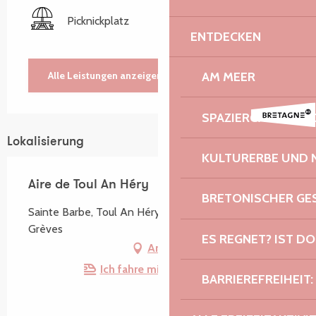
Picknickplatz
ENTDECKEN
AM MEER
Alle Leistungen anzeigen
SPAZIERGÄNGE U
Lokalisierung
KULTURERBE UND 
Aire de Toul An Héry
BRETONISCHER G
Sainte Barbe, Toul An Héry, 22310 Plestin-les-
Grèves
ES REGNET? IST DO
Anfahrt
Ich fahre mit dem Zug hin!
BARRIEREFREIHEIT: