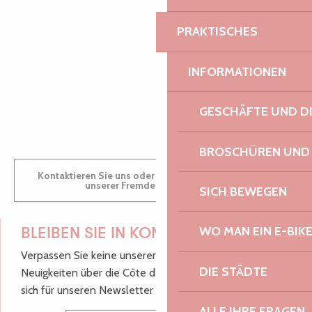
PRAKTISCHES
AUDREY
INFORMATIONEN
GWENAËLLE
GESCHÄFTE UND D
BROSCHÜREN UND
Kontaktieren Sie uns oder besuchen Sie uns in einem
unserer Fremdenverkehrsbüros.
SICH BEWEGEN
WO MAN EIN E-BIK
BLEIBEN SIE IN KONTAKT!
Verpassen Sie keine unserer guten Tipps und
DIE STÄDTE
Neuigkeiten über die Côte de Granit Rose, melden Sie
sich für unseren Newsletter an.
ALLE IHRE FRAGEN