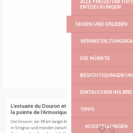
ALLE FREIZEITAKTIV
ENTDECKUNGEN
SEHEN UND ERLEBEN
VERANSTALTUNGSKA
DIE MÄRKTE
BESICHTIGUNGEN U
EINTAUCHEN INS BR
L’estuaire du Douron et le site du Hogolo sur
TIPPS
la pointe de l'Armorique
Der Douron, ein 38 km langer kleiner Küstenfluss, entspringt
AUSSTELLUNGEN
in Scrignac und mündet zwischen Locquirec und Plestin-les-