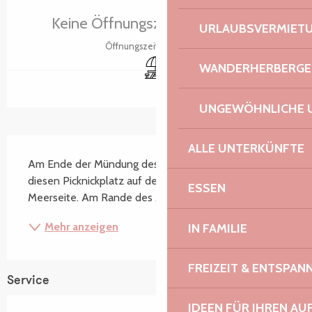
Keine Öffnungszeiten hinterlegt
URLAUBSVERMIET
Öffnungszeiten ansehen
Picknickplatz
WANDERHERBERGE
UNGEWÖHNLICHE 
Beschreibung
ALLE UNTERKÜNFTE
Am Ende der Mündung des Douron genießen Sie 
diesen Picknickplatz auf der Fluss- und der 
ESSEN
Meerseite. Am Rande des Zöllnerpfads GR 34
Mehr anzeigen
IN FAMILIE
FREIZEIT & ENTSPA
Service
IDEEN FÜR IHREN AU