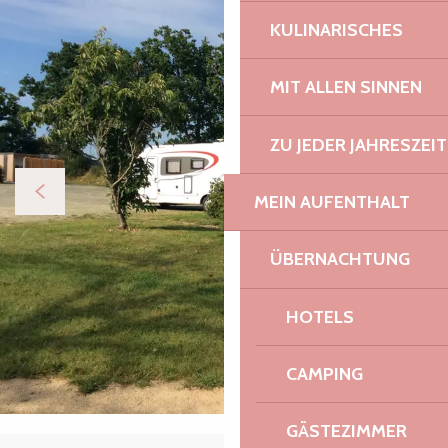
KULINARISCHES
MIT ALLEN SINNEN
ZU JEDER JAHRESZEIT
MEIN AUFENTHALT
ÜBERNACHTUNG
HOTELS
CAMPING
GÄSTEZIMMER