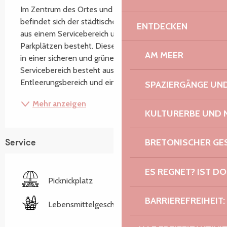
Im Zentrum des Ortes und in der Nähe der Geschäfte 
befindet sich der städtische Empfangsbereich, der 
ENTDECKEN
aus einem Servicebereich und 5 speziellen 
Parkplätzen besteht. Diese Einrichtung empfängt Sie 
AM MEER
in einer sicheren und grünen Umgebung. Der 
Servicebereich besteht aus einem 
Entleerungsbereich und einem...
SPAZIERGÄNGE U
Mehr anzeigen
KULTURERBE UND 
BRETONISCHER G
Service
ES REGNET? IST DO
Picknickplatz
BARRIEREFREIHEIT:
Lebensmittelgeschäft