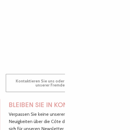
AUDREY
GWENAËLLE
Kontaktieren Sie uns oder besuchen Sie uns in einem
unserer Fremdenverkehrsbüros.
BLEIBEN SIE IN KONTAKT!
Verpassen Sie keine unserer guten Tipps und
Neuigkeiten über die Côte de Granit Rose, melden Sie
sich für unseren Newsletter an.