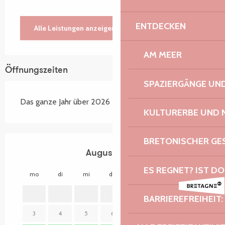
ENTDECKEN
Alle Leistungen anzeigen
AM MEER
Öffnungszeiten
SPAZIERGÄNGE U
Das ganze Jahr über 2026
KULTURERBE UND 
BRETONISCHER G
August 2026
ES REGNET? IST DO
mo
di
mi
do
fr
sa
so
mo
1
2
BARRIEREFREIHEIT:
3
4
5
6
7
8
9
7