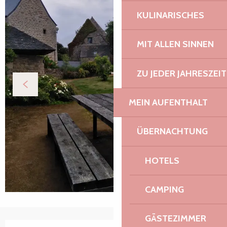
KULINARISCHES
MIT ALLEN SINNEN
ZU JEDER JAHRESZEIT
MEIN AUFENTHALT
ÜBERNACHTUNG
HOTELS
CAMPING
GÄSTEZIMMER
Öffnungszeiten & Kontaktdaten