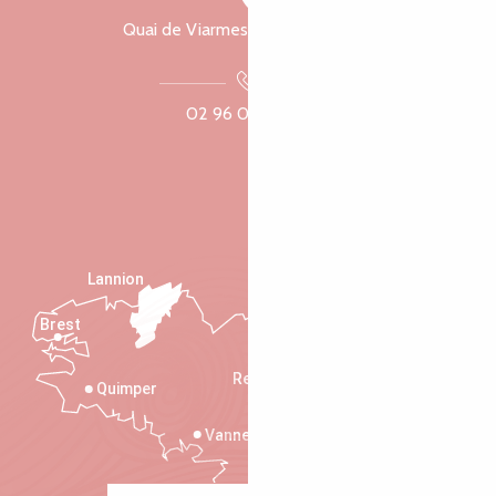
Quai de Viarmes, 22300 Lannion
02 96 05 60 70
Lannion
Brest
Saint-Malo
Rennes
Quimper
Vannes