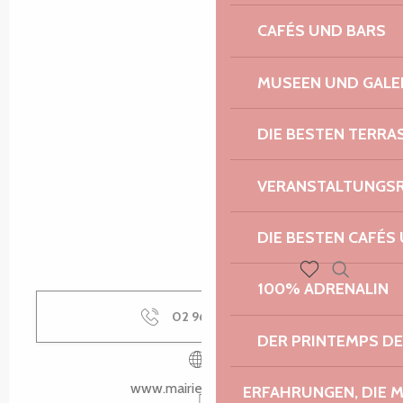
CAFÉS UND BARS
MUSEEN UND GALE
DIE BESTEN TERRA
VERANSTALTUNGS
DIE BESTEN CAFÉS
100% ADRENALIN
Suche
Voir les favoris
02 96 46 10
▒▒
DER PRINTEMPS D
www.mairie-ploulech.fr
ERFAHRUNGEN, DIE 