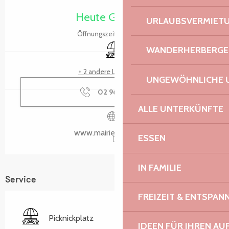
Heute Geöffnet
URLAUBSVERMIET
Öffnungszeiten ansehen
Picknickplatz
WANDERHERBERGE
+ 2 andere Leistung(en)
UNGEWÖHNLICHE 
02 96 46 10
▒▒
ALLE UNTERKÜNFTE
www.mairie-ploulech.fr
ESSEN
IN FAMILIE
Service
FREIZEIT & ENTSPA
Picknickplatz
IDEEN FÜR IHREN AU