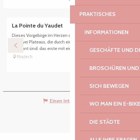
PRAKTISCHES
La Pointe du Yaudet
INFORMATIONEN
Dieses Vorgebirge im Herzen der Léguer-Mündung besteht
aus zwei Plateaus, die durch einen starken Hang voneinander
getrennt sind: das erste mit einer durchschnittlichen Höhe...
GESCHÄFTE UND D
Ploulec'h
BROSCHÜREN UND
SICH BEWEGEN
Einen Irrtum angeben
WO MAN EIN E-BIK
DIE STÄDTE
ALLE IHRE FRAGEN