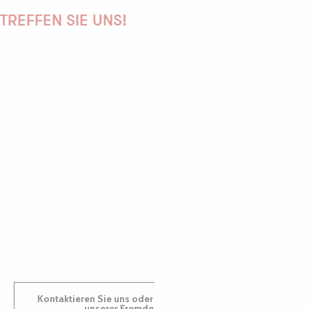
TREFFEN SIE UNS!
PAULINE
AUDREY
GWENAËLLE
Kontaktieren Sie uns oder besuchen Sie uns in einem
unserer Fremdenverkehrsbüros.