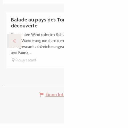
Balade au pays des Tors - Sentier de
découverte
Gegen den Wind oder im Schutz der Hohlwege behandelt
diese Wanderung rund um den Ort des Abgrunds von
Plougrescant zahlreiche ungeahnte Aspekte: Geologie, Flora
und Fauna,...
Plougrescant
Einen Irrtum angeben