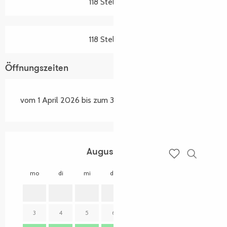
118 Stellplätze
118 Stellplätze
Öffnungszeiten
vom 1 April 2026 bis zum 30 September 2026
August 2026
Suche
Voir les favoris
mo
di
mi
do
fr
sa
so
mo
1
2
3
4
5
6
7
8
9
7