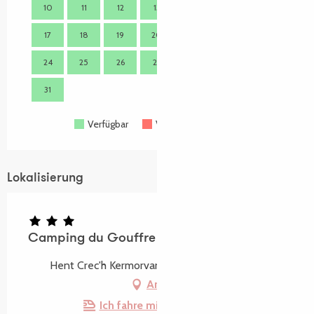
10
11
12
13
14
15
16
14
17
18
19
20
21
22
23
21
24
25
26
27
28
29
30
28
31
Verfügbar
Voll belegt
Geschlossen
Lokalisierung
Camping du Gouffre
Hent Crec'h Kermorvan, 22820 Plougrescant
Anfahrt
Ich fahre mit dem Zug hin!