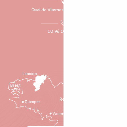
Quai de Viarmes, 22300 Lannion
02 96 05 60 70
Lannion
Brest
Saint-Malo
Rennes
Quimper
Vannes