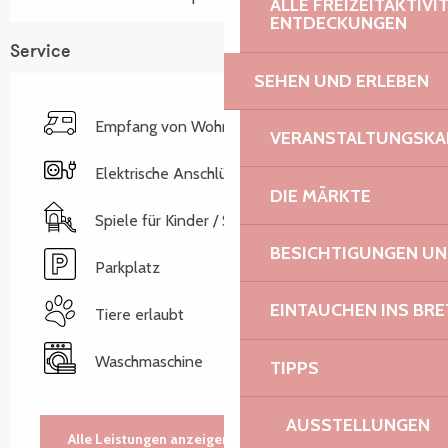
ALLE FREIZEITAKTIV
ENTDECKUNGEN
Service
SEHEN UND ERLEBEN
Empfang von Wohnmobilen
VERANSTALTUNGSKA
Elektrische Anschlüsse
DIE MÄRKTE
Spiele für Kinder / Spielplatz
BESICHTIGUNGEN U
Parkplatz
EINTAUCHEN INS BR
Tiere erlaubt
Waschmaschine
TIPPS
AUSSTELLUNGEN
Alle Leistungen anzeigen