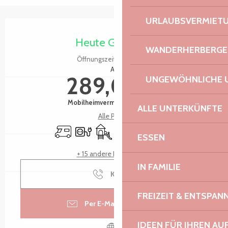
URLAUBSVERMIET
Öffnungszeiten & Kontaktdaten
Heute Geöffnet
WANDERHERBERGE
Öffnungszeiten ansehen
Ab
289,00 €
UNGEWÖHNLICHE 
Mobilheimvermietung / Woche
ALLE UNTERKÜNFTE
Alle Preise
Empfang von Wohnmobilen
Elektrische Anschlüsse
Spiele für Kinder / Spielplatz
Parkplatz
Tiere erlaubt
Waschmaschine
ESSEN
+ 15 andere Leistung(en)
IN FAMILIE
Kontakt
FREIZEIT & ENTSPA
Per E-Mail kontaktieren
IDEEN FÜR IHREN AU