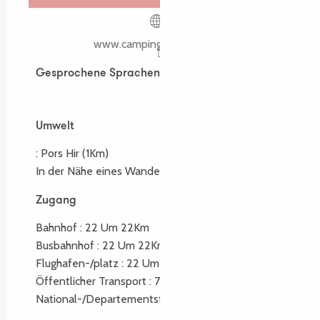
www.camping-gouffre.com
Gesprochene Sprachen
Gesprochene Sprachen
Umwelt
Umwelt
:
Pors Hir
(1Km)
In der Nähe eines Wanderwegs :
GR34®
(800m)
Zugang
Zugang
Bahnhof : 22 Um 22Km
Busbahnhof : 22 Um 22Km
Flughafen-/platz : 22 Um 22Km
Öffentlicher Transport : 7 Um 7Km
National-/Departementstraße : 15 Um 15Km