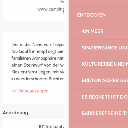
www.camping-gouffre.com
ENTDECKEN
AM MEER
Beschreibung
Der in der Nähe von Tréguier gelegene Campingplatz 
SPAZIERGÄNGE U
"du Gouffre” empfängt Sie in einer freundlichen und 
familiären Atmosphäre mit118 Stellplätzen, die nur 
KULTURERBE UND 
einen Steinwurf von der wilden Küste aus Felsen und 
Kies entfernt liegen, mit vielen kleinen Sandstränden 
in wunderschönen Buchten. Die wilde...
BRETONISCHER G
Mehr anzeigen
ES REGNET? IST DO
BARRIEREFREIHEIT:
Anordnung
101 Stellplatz(e) zur Miete