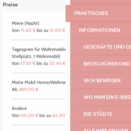
Preise
PRAKTISCHES
Miete (Nacht)
INFORMATIONEN
Von
11,60 €
bis zu
13,00 €
GESCHÄFTE UND D
Tagespreis für Wohnmobile (2 Erwachsene, 1
Stellplatz, 1 Wohnmobil)
BROSCHÜREN UND
Von
17,30 €
bis zu
20,45 €
SICH BEWEGEN
Miete Mobil Home/Wohnwagen (Woche)
Ab
289,00 €
WO MAN EIN E-BIK
Andere
DIE STÄDTE
Von
50,00 €
bis zu
65,00 €
ALLE IHRE FRAGEN