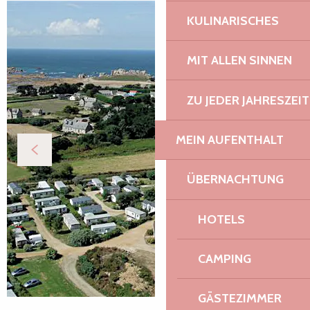
KULINARISCHES
MIT ALLEN SINNEN
ZU JEDER JAHRESZEIT
MEIN AUFENTHALT
ÜBERNACHTUNG
HOTELS
CAMPING
GÄSTEZIMMER