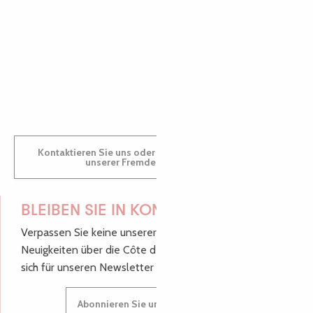
AUDREY
GWENAËLLE
Kontaktieren Sie uns oder besuchen Sie uns in einem
unserer Fremdenverkehrsbüros.
BLEIBEN SIE IN KONTAKT!
Verpassen Sie keine unserer guten Tipps und
Neuigkeiten über die Côte de Granit Rose, melden Sie
sich für unseren Newsletter an.
Abonnieren Sie unseren Newsletter