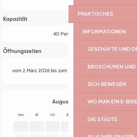
PRAKTISCHES
Kapazität
INFORMATIONEN
40 Person(en)
GESCHÄFTE UND D
Öffnungszeiten
BROSCHÜREN UND
vom 2 März 2026 bis zum 29 November 2026
SICH BEWEGEN
WO MAN EIN E-BIK
August 2026
mo
di
mi
do
fr
sa
so
mo
DIE STÄDTE
1
2
ALLE IHRE FRAGEN