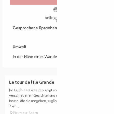
bnilegrande.fr
Gesprochene Sprachen
Gesprochene Sprachen
Umwelt
Umwelt
In der Nähe eines Wanderwegs :
GR34
Le tour de l'Ile Grande
Im Laufe der Gezeiten zeigt uns die Ile Grande ihre
verschiedenen Gesichter und macht die verschiedenen
Inseln, die sie umgeben, zugänglich oder nicht zugänglich. Ein
7 km...
Pleumeur-Bodou