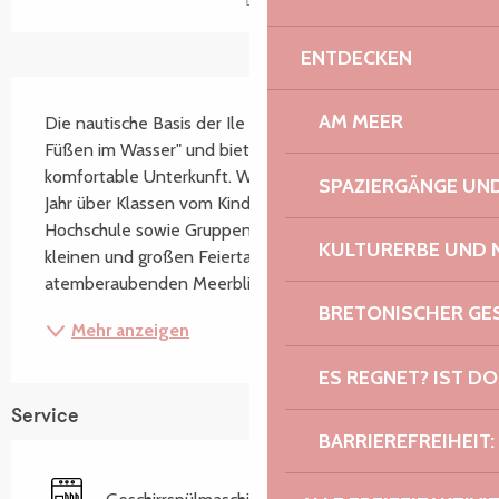
ENTDECKEN
Beschreibung
AM MEER
Die nautische Basis der Ile Grande liegt "mit den 
Füßen im Wasser" und bietet 40 Personen eine 
komfortable Unterkunft. Wir begrüßen das ganze 
SPAZIERGÄNGE U
Jahr über Klassen vom Kindergarten bis zur 
Hochschule sowie Gruppen an Wochenenden, 
KULTURERBE UND 
kleinen und großen Feiertagen. Mit seinem 
atemberaubenden Meerblick aus...
BRETONISCHER G
Mehr anzeigen
ES REGNET? IST DO
Service
BARRIEREFREIHEIT: