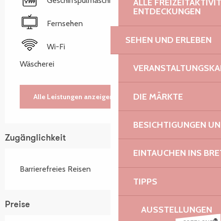
Geschirrspülmaschine
ALLE FREIZEITAKTIV
ENTDECKUNGEN
Fernsehen
SEHEN UND ERLEBEN
Wi-Fi
Wäscherei
VERANSTALTUNGSKA
DIE MÄRKTE
Alle Leistungen anzeigen
BESICHTIGUNGEN U
Zugänglichkeit
EINTAUCHEN INS BR
Barrierefreies Reisen
TIPPS
Preise
AUSSTELLUNGEN