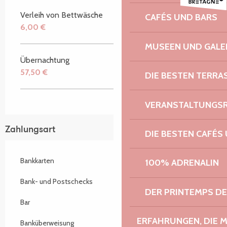
Verleih von Bettwäsche
CAFÉS UND BARS
6,00 €
MUSEEN UND GALE
Übernachtung
57,50 €
DIE BESTEN TERRA
VERANSTALTUNGS
Zahlungsart
DIE BESTEN CAFÉS
Bankkarten
100% ADRENALIN
Bank- und Postschecks
DER PRINTEMPS D
Bar
ERFAHRUNGEN, DIE 
Banküberweisung