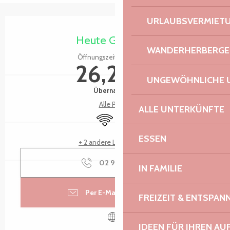
URLAUBSVERMIET
Öffnungszeiten & Kontaktdaten
Heute Geöffnet
WANDERHERBERGE
Öffnungszeiten ansehen
26,20 €
UNGEWÖHNLICHE 
Übernachtung
Alle Preise
ALLE UNTERKÜNFTE
Wi-Fi
Restaurant
ESSEN
+ 2 andere Leistung(en)
02 96 91 95
▒▒
IN FAMILIE
Per E-Mail kontaktieren
FREIZEIT & ENTSPA
IDEEN FÜR IHREN AU