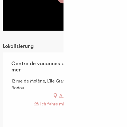
Lokalisierung
Centre de vacances du Baly - Rêves de
mer
12 rue de Molène, L'Ile Grande, 22560 Pleumeur-
Bodou
Anfahrt
Ich fahre mit dem Zug hin!