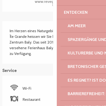
www.revesdemer.com
ENTDECKEN
Beschreibung
AM MEER
Im Herzen eines Naturgebietes auf dem Archipel der 
Île Grande heissen wir Sie herzlich willkommen im 
SPAZIERGÄNGE U
Zentrum Baly. Das seit 2013 mit dem Umweltzeichen 
versehene Ferienhaus Baly steht für Ihren Aufenthalt 
KULTURERBE UND 
zu Verfügung.
BRETONISCHER G
Service
ES REGNET? IST DO
Wi-Fi
BARRIEREFREIHEIT:
Restaurant