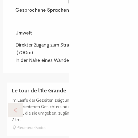
Gesprochene Sprachen
Gesprochene Sprachen
Umwelt
Umwelt
Direkter Zugang zum Strand
(700m)
In der Nähe eines Wanderwegs :
GR34
Le tour de l'Ile Grande
Im Laufe der Gezeiten zeigt uns die Ile Grande ihre
verschiedenen Gesichter und macht die verschiedenen
Inseln, die sie umgeben, zugänglich oder nicht zugänglich. Ein
7 km...
Pleumeur-Bodou