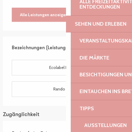
ALLE FREIZEITAKTIV
ENTDECKUNGEN
Alle Leistungen anzeigen
SEHEN UND ERLEBEN
Leistungensmöglichkeiten
VERANSTALTUNGSKA
Bezeichnungen (Leistungsmerkmale)
Bezeichnungen (Leistungsmerkmale)
DIE MÄRKTE
Ecolabel Européen
BESICHTIGUNGEN U
Rando Accueil
EINTAUCHEN INS BR
TIPPS
Zugänglichkeit
AUSSTELLUNGEN