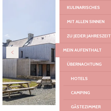
KULINARISCHES
MIT ALLEN SINNEN
ZU JEDER JAHRESZEIT
MEIN AUFENTHALT
ÜBERNACHTUNG
HOTELS
CAMPING
GÄSTEZIMMER