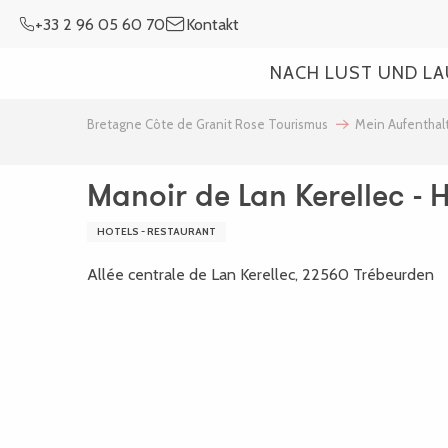
Aller
+33 2 96 05 60 70
Kontakt
au
contenu
NACH LUST UND L
principal
Bretagne Côte de Granit Rose Tourismus
Mein Aufenthal
Manoir de Lan Kerellec - 
HOTELS - RESTAURANT
Allée centrale de Lan Kerellec, 22560 Trébeurden