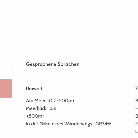
Gesprochene Sprachen
Gesprochene Sprachen
Umwelt
Umwelt
Am Meer :
0,2
(500m)
B
Meerblick :
oui
H
(800m)
B
In der Nähe eines Wanderwegs :
GR34®
F
Ö