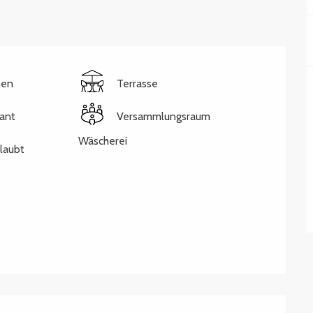
hen
Terrasse
ant
Versammlungsraum
Wäscherei
rlaubt
keiten