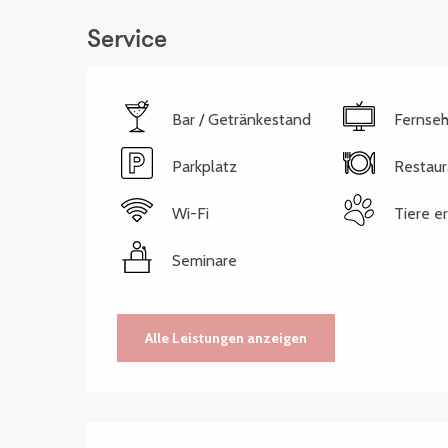
Service
Bar / Getränkestand
Fernse
Parkplatz
Restaur
Wi-Fi
Tiere e
Seminare
Alle Leistungen anzeigen
Leistungensmöglich