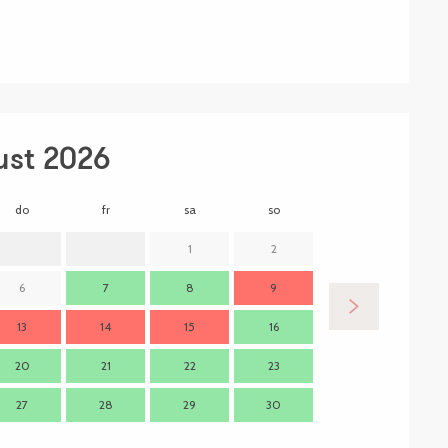
ust 2026
do
fr
sa
so
mo
d
1
2
6
7
8
9
7
13
14
15
16
14
1
20
21
22
23
21
2
27
28
29
30
28
2