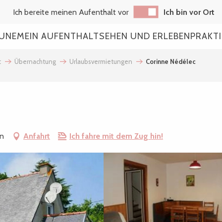
Ich bereite meinen Aufenthalt vor
Ich bin vor Ort
AUNE
MEIN AUFENTHALT
SEHEN UND ERLEBEN
PRAKT
t
Übernachtung
Urlaubsvermietungen
Corinne Nédélec
en
Anfahrt
Ich fahre mit dem Zug hin!