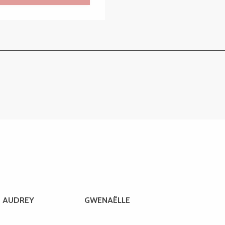
AUDREY
GWENAËLLE