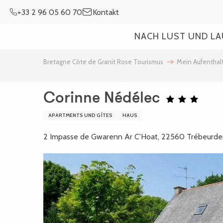
Aller
+33 2 96 05 60 70
Kontakt
au
contenu
NACH LUST UND L
principal
Bretagne Côte de Granit Rose Tourismus
Mein Aufenthal
Corinne Nédélec
APARTMENTS UND GÎTES
HAUS
2 Impasse de Gwarenn Ar C'Hoat, 22560 Trébeurd