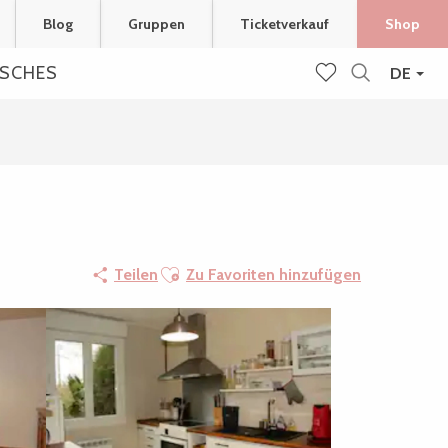
Blog
Gruppen
Ticketverkauf
Shop
ISCHES
DE
Suche
Voir les favoris
Ajouter aux favoris
Teilen
Zu Favoriten hinzufügen