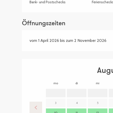
Bank- und Postschecks
Ferienscheck
Öffnungszeiten
vom 1 April 2026 bis zum 2 November 2026
Aug
mo
di
mi
3
4
5
10
11
12