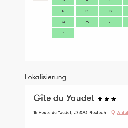
17
18
19
24
25
26
31
Lokalisierung
Gîte du Yaudet
16 Route du Yaudet, 22300 Ploulec'h
Anfa