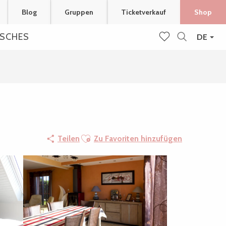
Blog
Gruppen
Ticketverkauf
Shop
ISCHES
DE
Suche
Voir les favoris
Ajouter aux favoris
Teilen
Zu Favoriten hinzufügen