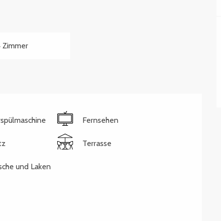
 Zimmer
rspülmaschine
Fernsehen
tz
Terrasse
sche und Laken