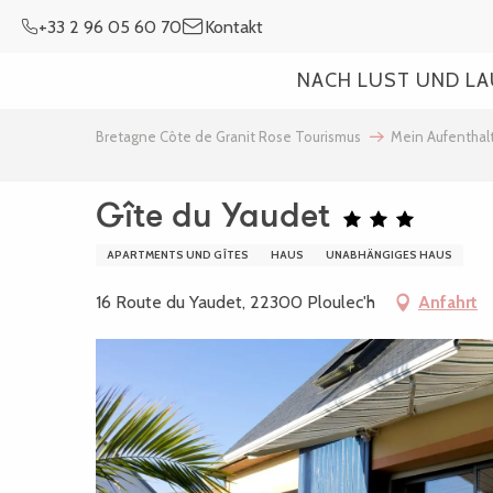
Aller
+33 2 96 05 60 70
Kontakt
au
contenu
NACH LUST UND L
principal
Bretagne Côte de Granit Rose Tourismus
Mein Aufenthal
Gîte du Yaudet
APARTMENTS UND GÎTES
HAUS
UNABHÄNGIGES HAUS
16 Route du Yaudet, 22300 Ploulec'h
Anfahrt