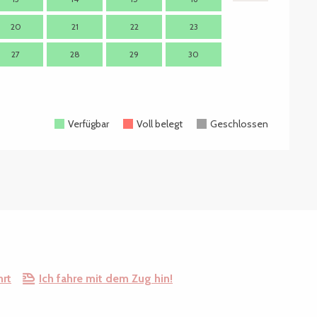
20
21
22
23
21
2
27
28
29
30
28
2
Verfügbar
Voll belegt
Geschlossen
hrt
Ich fahre mit dem Zug hin!