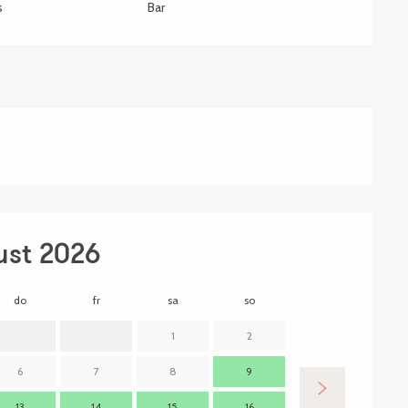
s
Bar
ust 2026
do
fr
sa
so
mo
d
1
2
6
7
8
9
7
13
14
15
16
14
1