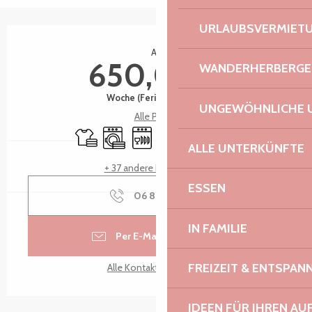
URLAUBSVERMIET
Öffnungszeiten & Kontaktdaten
Ab
650,00 €
WANDERHERBERGE
Woche (Ferienwohnung)
UNGEWÖHNLICHE 
Alle Preise
Bettwäsche und Laken
Waschmaschine
Geschirrspülmaschine
Fernsehen
Wi-Fi
Terrasse
ALLE UNTERKÜNFTE
+ 37 andere Leistung(en)
ESSEN
06 88 77 37
▒▒
IN FAMILIE
Per E-Mail kontaktieren
FREIZEIT & ENTSPA
Alle Kontakte anzeigen
IDEEN FÜR IHREN AU