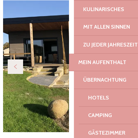
KULINARISCHES
MIT ALLEN SINNEN
ZU JEDER JAHRESZEIT
MEIN AUFENTHALT
ÜBERNACHTUNG
HOTELS
CAMPING
GÄSTEZIMMER