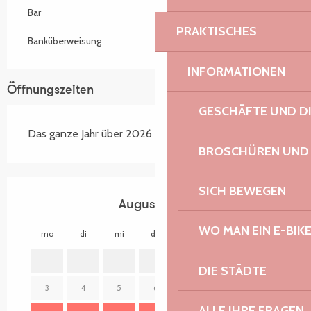
Bar
PRAKTISCHES
Banküberweisung
INFORMATIONEN
Öffnungszeiten
GESCHÄFTE UND D
Das ganze Jahr über 2026
BROSCHÜREN UND
SICH BEWEGEN
August 2026
WO MAN EIN E-BIK
mo
di
mi
do
fr
sa
so
mo
1
2
DIE STÄDTE
3
4
5
6
7
8
9
7
ALLE IHRE FRAGEN