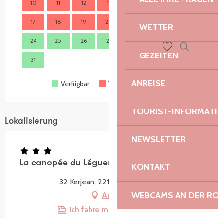
10
11
12
13
14
15
16
14
17
18
19
20
21
22
23
21
WETTER
24
25
26
27
28
29
30
28
GEZEITEN
Suche
31
Voir les favoris
ANREISE
Verfügbar
Voll belegt
Geschlossen
TOURIST-INFORMAT
Lokalisierung
NEWSLETTER
La canopée du Léguer
KONTAKT
32 Kerjean, 22140 Tonquédec
WEBCAMS AN DER RO
Anfahrt
Ich fahre mit dem Zug hin!