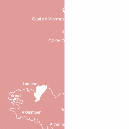
Quai de Viarmes, 22300 Lannion
02 96 05 60 70
Lannion
Brest
Saint-Malo
Rennes
Quimper
Vannes