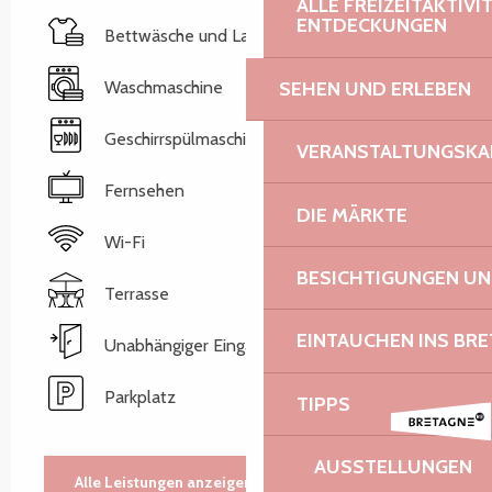
ALLE FREIZEITAKTIV
ENTDECKUNGEN
Bettwäsche und Laken
Waschmaschine
SEHEN UND ERLEBEN
Geschirrspülmaschine
VERANSTALTUNGSKA
Fernsehen
DIE MÄRKTE
Wi-Fi
BESICHTIGUNGEN U
Terrasse
EINTAUCHEN INS BR
Unabhängiger Eingang
Parkplatz
TIPPS
AUSSTELLUNGEN
Alle Leistungen anzeigen