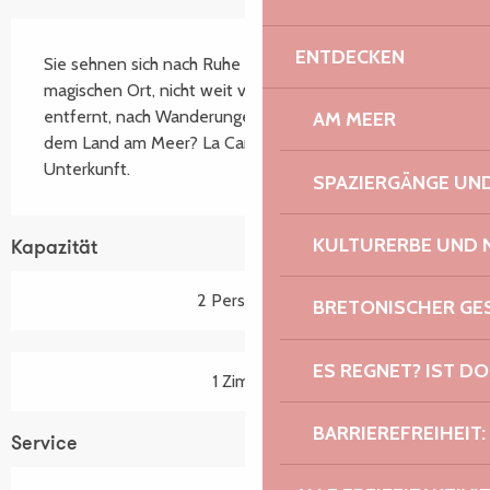
Beschreibung
ENTDECKEN
Sie sehnen sich nach Ruhe im Grünen, an einem 
magischen Ort, nicht weit von der Rosa Granitküste 
entfernt, nach Wanderungen, Spaziergängen auf 
AM MEER
dem Land am Meer? La Canopée, unsere brandneue 
Unterkunft.
SPAZIERGÄNGE U
KULTURERBE UND 
Kapazität
2 Person(en)
BRETONISCHER G
ES REGNET? IST DO
1 Zimmer
BARRIEREFREIHEIT:
Service