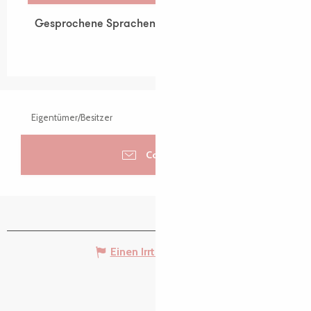
Gesprochene Sprachen
Gesprochene Sprachen
Eigentümer/Besitzer
Contacter
Einen Irrtum angeben