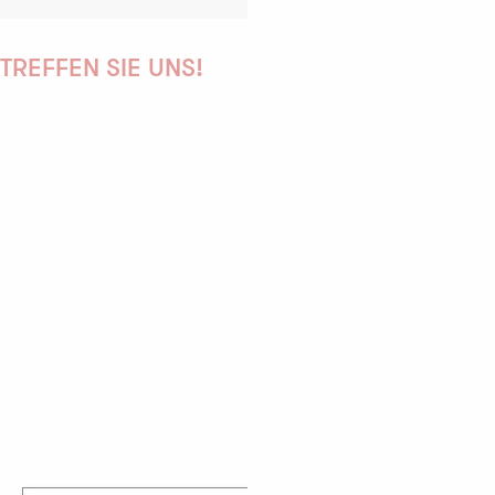
TREFFEN SIE UNS!
PAULINE
AUDREY
GWENAËLLE