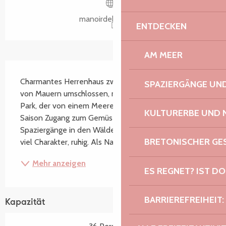
manoirdekerhir.com
ENTDECKEN
AM MEER
Beschreibung
Charmantes Herrenhaus zwischen Meer und Land, 
SPAZIERGÄNGE U
von Mauern umschlossen, mit Zugang zum Kerhir-
Park, der von einem Meeresarm begrenzt wird. In der 
KULTURERBE UND 
Saison Zugang zum Gemüsegarten, Tischtennis, 
Spaziergänge in den Wäldern des Gutshofes. Familie, 
BRETONISCHER G
viel Charakter, ruhig. Als Natura 2000 klassifiziertes...
Mehr anzeigen
ES REGNET? IST DO
BARRIEREFREIHEIT:
Kapazität