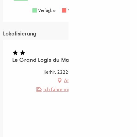
Verfügbar
Voll belegt
Geschlossen
Lokalisierung
Le Grand Logis du Manoir de Kerhir
Kerhir, 22220 Trédarzec
Anfahrt
Ich fahre mit dem Zug hin!