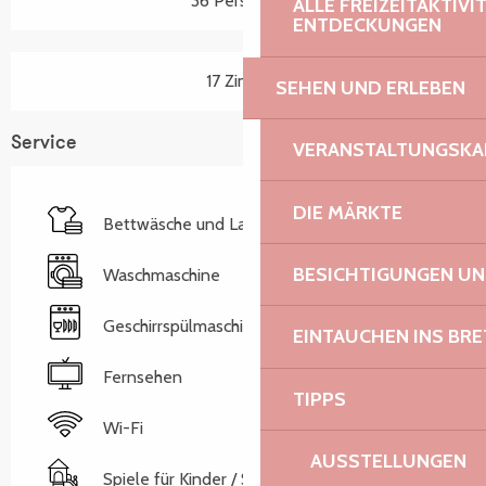
36 Person(en)
ALLE FREIZEITAKTIV
ENTDECKUNGEN
17 Zimmer
SEHEN UND ERLEBEN
Service
VERANSTALTUNGSKA
DIE MÄRKTE
Bettwäsche und Laken
BESICHTIGUNGEN U
Waschmaschine
Geschirrspülmaschine
EINTAUCHEN INS BR
Fernsehen
TIPPS
Wi-Fi
AUSSTELLUNGEN
Spiele für Kinder / Spielplatz