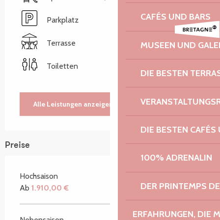
CAFÉS UND BARS
Parkplatz
Terrasse
MUSEEN UND GALE
Toiletten
DIE BESTEN TERRA
VERANSTALTUNGS
Alle Leistungen anzeigen
DIE BESTEN CAFÉS
Preise
100% ADRENALIN
Hochsaison
DER PRINTEMPS D
Ab
1.910,00 €
ERFAHRUNGEN, DIE 
Nebensaison