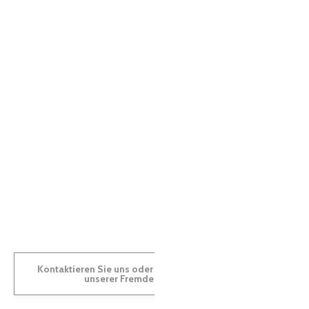
PAULINE
AUDREY
GWENAËLLE
Kontaktieren Sie uns oder besuchen Sie uns in einem
unserer Fremdenverkehrsbüros.