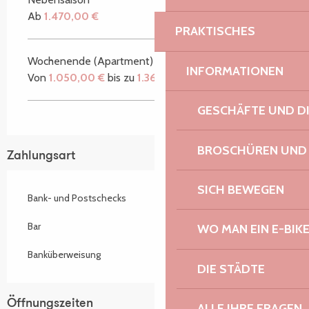
Ab
1.470,00 €
PRAKTISCHES
Wochenende (Apartment)
INFORMATIONEN
Von
1.050,00 €
bis zu
1.365,00 €
GESCHÄFTE UND D
BROSCHÜREN UND
Zahlungsart
SICH BEWEGEN
Bank- und Postschecks
Bar
WO MAN EIN E-BIK
Banküberweisung
DIE STÄDTE
Öffnungszeiten
ALLE IHRE FRAGEN