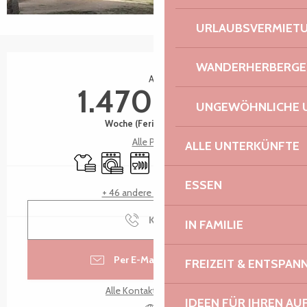
URLAUBSVERMIET
Öffnungszeiten & Kontaktdaten
WANDERHERBERGE
Ab
1.470,00 €
UNGEWÖHNLICHE 
Woche (Ferienwohnung)
Alle Preise
ALLE UNTERKÜNFTE
Bettwäsche und Laken
Waschmaschine
Geschirrspülmaschine
Fernsehen
Wi-Fi
Spiele für Kinder / Sp
ESSEN
+ 46 andere Leistung(en)
Kontakt
IN FAMILIE
Per E-Mail kontaktieren
FREIZEIT & ENTSPA
Alle Kontakte anzeigen
IDEEN FÜR IHREN AU