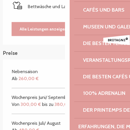
Bettwäsche und Laken
CAFÉS UND BARS
MUSEEN UND GALE
Alle Leistungen anzeigen
DIE BESTEN TERRA
Preise
VERANSTALTUNGS
Nebensaison
DIE BESTEN CAFÉS
Ab
260,00 €
100% ADRENALIN
Wochenpreis Juni/ September
Von
300,00 €
bis zu
380,00 €
DER PRINTEMPS D
Wochenpreis Juli/ August
ERFAHRUNGEN, DIE 