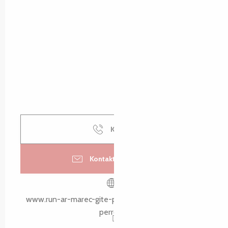
Kontakt
Kontaktieren Sie uns
www.run-ar-marec-gite-perros-guirec-saint-quay-
perros.fr