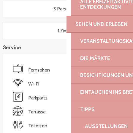
ALLE FREIZEITAKTIV
ENTDECKUNGEN
3 Person(en)
SEHEN UND ERLEBEN
1 Zimmer
VERANSTALTUNGSKA
Service
DIE MÄRKTE
Fernsehen
BESICHTIGUNGEN U
Wi-Fi
EINTAUCHEN INS BR
Parkplatz
TIPPS
Terrasse
Toiletten
AUSSTELLUNGEN