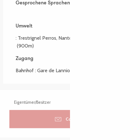
Gesprochene Sprachen
Gesprochene Sprachen
Umwelt
Umwelt
:
Trestrignel Perros, Nantouar Louannec
(5Km)
(900m)
Zugang
Zugang
Bahnhof : Gare de Lannion Um 7Km
Eigentümer/Besitzer
Contacter