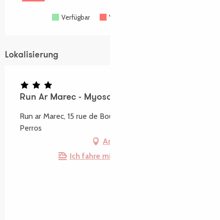
Verfügbar
Voll belegt
Geschlossen
Lokalisierung
Run Ar Marec - Myosotis
Run ar Marec, 15 rue de Bouscao, 22700 Saint-Quay-
Perros
Anfahrt
Ich fahre mit dem Zug hin!