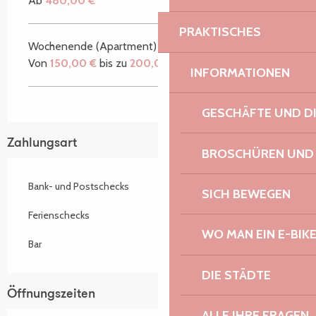
Ab
480,00 €
PRAKTISCHES
Wochenende (Apartment)
Von
150,00 €
bis zu
200,00 €
INFORMATIONEN
GESCHÄFTE UND D
Zahlungsart
BROSCHÜREN UND
Bank- und Postschecks
SICH BEWEGEN
Ferienschecks
WO MAN EIN E-BIK
Bar
DIE STÄDTE
Öffnungszeiten
ALLE IHRE FRAGEN