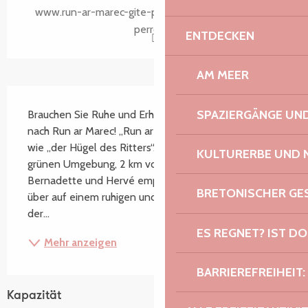
www.run-ar-marec-gite-perros-guirec-saint-quay-
perros.fr
ENTDECKEN
AM MEER
Beschreibung
SPAZIERGÄNGE U
Brauchen Sie Ruhe und Erholung? Dann kommen Sie 
nach Run ar Marec! „Run ar marec“ bedeutet so viel 
wie „der Hügel des Ritters“. 3 Ferienhäuser in einer 
KULTURERBE UND 
grünen Umgebung, 2 km vom Meer entfernt. 
Bernadette und Hervé empfangen Sie das ganze Jahr 
BRETONISCHER G
über auf einem ruhigen und malerischen Anwesen an 
der...
ES REGNET? IST DO
Mehr anzeigen
BARRIEREFREIHEIT:
Kapazität