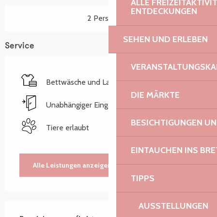
ALLE FREIZEITAKTIV
ENTDECKUNGEN
2 Person(en)
SEHEN UND ERLEBEN
Service
VERANSTALTUNGSKA
Bettwäsche und Laken
DIE MÄRKTE
Unabhängiger Eingang
BESICHTIGUNGEN U
Tiere erlaubt
EINTAUCHEN INS BR
Alle Leistungen anzeigen
TIPPS
AUSSTELLUNGEN
Leistungensmöglichkeiten