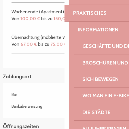
Wochenende (Apartment)
PRAKTISCHES
Von
100,00 €
bis zu
150,00 €
INFORMATIONEN
Übernachtung (möblierte Wohnung)
Von
67,00 €
bis zu
75,00 €
GESCHÄFTE UND D
BROSCHÜREN UND
Zahlungsart
SICH BEWEGEN
Bar
WO MAN EIN E-BIK
Banküberweisung
DIE STÄDTE
Öffnungszeiten
ALLE IHRE FRAGEN