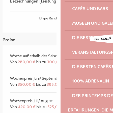
Bezeichnungen (Leistungsmerkmale)
Bezeichnungen (Leistungsmerkmale)
CAFÉS UND BARS
Etape Rando Bretagne
MUSEEN UND GALE
DIE BESTEN TERRA
Preise
VERANSTALTUNGS
Woche außerhalb der Saison
Von
280,00 €
bis zu
300,00 €
DIE BESTEN CAFÉS
Wochenpreis Juni/ September
100% ADRENALIN
Von
350,00 €
bis zu
385,00 €
DER PRINTEMPS D
Wochenpreis Juli/ August
Von
490,00 €
bis zu
525,00 €
ERFAHRUNGEN, DIE 