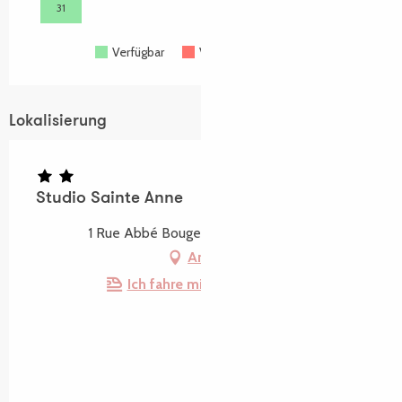
Suche
Voir les favoris
31
Verfügbar
Voll belegt
Geschlossen
Lokalisierung
Studio Sainte Anne
1 Rue Abbé Bouget, 22730 Trégastel
Anfahrt
Ich fahre mit dem Zug hin!