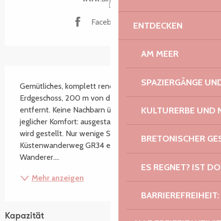
Facebook Seite
ENTDECKEN
AM MEER
Beschreibung
SPAZIERGÄNGE U
Gemütliches, komplett renoviertes Studio im 
Erdgeschoss, 200 m von der Bucht St. Anne 
KULTURERBE UND 
entfernt. Keine Nachbarn über Ihnen, ruhige Lage und 
jeglicher Komfort: ausgestattete Küche, Bettwäsche 
wird gestellt. Nur wenige Schritte vom Meer und dem 
BRETONISCHER G
Küstenwanderweg GR34 entfernt, ideal für 
Wanderer....
ES REGNET? IST DO
Mehr anzeigen
BARRIEREFREIHEIT:
Kapazität