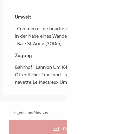
Umwelt
Umwelt
:
Commerces de bouche, restaurants
(50m)
In der Nähe eines Wanderwegs :
GR34
(200m)
:
Baie St Anne
(200m)
Zugang
Zugang
Bahnhof : Lannion Um 16Km
Öffentlicher Transport : réseau Tilt ligne E,
navette Le Macareux Um 200m
Eigentümer/Besitzer
Contacter