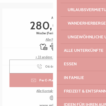
URLAUBSVERMIET
Öffnungszeiten & Kontaktdaten
Ab
280,00 €
WANDERHERBERGE
Woche (Ferienwohnung)
UNGEWÖHNLICHE 
Alle Preise
Bettwäsche und Laken
Unabhängiger Eingang
Tiere erlaubt
ALLE UNTERKÜNFTE
+ 33 andere Leistung(en)
ESSEN
06 66 31 60
▒▒
IN FAMILIE
Per E-Mail kontaktieren
FREIZEIT & ENTSPA
Alle Kontakte anzeigen
IDEEN FÜR IHREN AU
www.airbnb.com