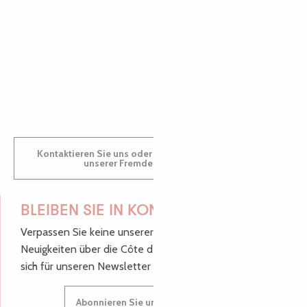
AUDREY
GWENAËLLE
Kontaktieren Sie uns oder besuchen Sie uns in einem
unserer Fremdenverkehrsbüros.
BLEIBEN SIE IN KONTAKT!
Verpassen Sie keine unserer guten Tipps und
Neuigkeiten über die Côte de Granit Rose, melden Sie
sich für unseren Newsletter an.
Abonnieren Sie unseren Newsletter