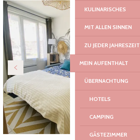
KULINARISCHES
MIT ALLEN SINNEN
ZU JEDER JAHRESZEIT
MEIN AUFENTHALT
ÜBERNACHTUNG
HOTELS
CAMPING
GÄSTEZIMMER