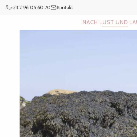
Aller
+33 2 96 05 60 70
Kontakt
au
contenu
NACH LUST UND L
principal