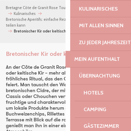
Bretagne Côte de Granit Rose Tourismus
Nach Lust und Laune
KULINARISCHES
Kulinarisches
Bretonische Aperitifs: einfache Rezepte, die man mit Freunden
MIT ALLEN SINNEN
teilen kann
Bretonischer Kir oder keltischer Kir
ZU JEDER JAHRESZEIT
Bretonischer Kir oder keltischer Kir
Ajouter au
MEIN AUFENTHALT
An der Côte de Granit Rose ist der bretonische Kir –
oder keltische Kir – mehr als nur ein Aperitif: ein
ÜBERNACHTUNG
fröhliches Ritual, das den Geschmack und das Meer
feiert. Man tauscht den Weißwein gegen einen
bretonischen Cidre, der mit einem Schuss Crème de
HOTELS
Cassis oder Chouchen verfeinert wird. Dieser leichte,
fruchtige und charaktervolle Cidre wird mit Freunden
um lokale Produkte herum geteilt: Austern,
CAMPING
Buchweizenchips, Rillettes de la mer… Auf einer
Terrasse mit Blick auf die rosafarbenen Felsen
GÄSTEZIMMER
genießt man ihn in einer einfachen und großzügigen