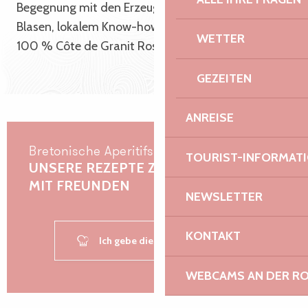
Begegnung mit den Erzeugern, zwischen goldenen
Blasen, lokalem Know-how und Geschmäckern aus
WETTER
100 % Côte de Granit Rose.
GEZEITEN
ANREISE
Bretonische Aperitifs
TOURIST-INFORMAT
UNSERE REZEPTE ZUM GENIESSEN M
IT FREUNDEN
NEWSLETTER
KONTAKT
Ich gebe die Schürze weiter!
WEBCAMS AN DER RO