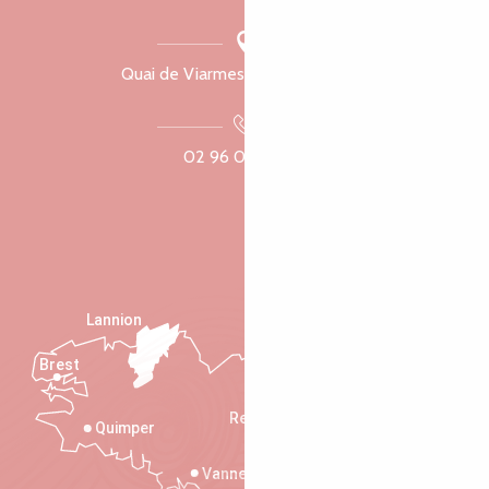
Quai de Viarmes, 22300 Lannion
02 96 05 60 70
Lannion
Brest
Saint-Malo
Rennes
Quimper
Vannes