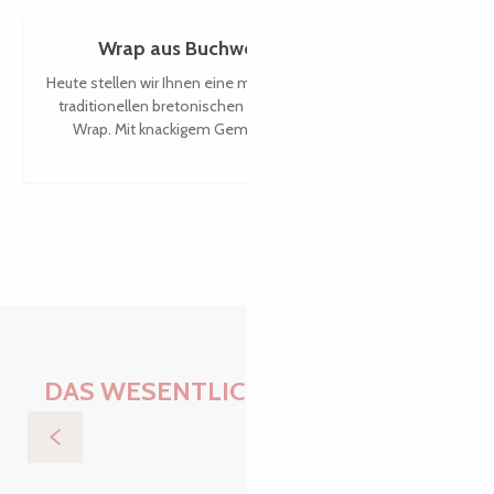
Wrap aus Buchweizenpfannkuchen
Heute stellen wir Ihnen eine moderne und leichte Version der
traditionellen bretonischen Galette vor: den Buchweizen-
Wrap. Mit knackigem Gemüse, Ziegenfrischkäse und...
DAS WESENTLICHE KULTIVIEREN
Der Strand bei Ebbe