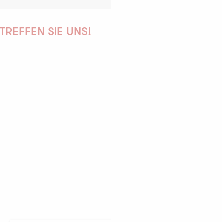
TREFFEN SIE UNS!
PAULINE
AUDREY
GWENAËLLE