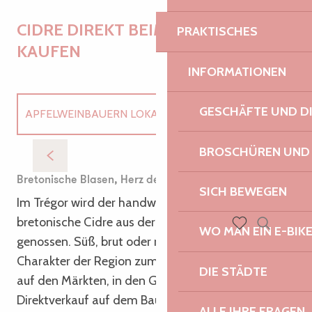
CIDRE DIREKT BEIM ERZEUGER
PRAKTISCHES
KAUFEN
INFORMATIONEN
GESCHÄFTE UND D
APFELWEINBAUERN LOKALE ERZEUGER
La Ferme de Keredern
C
BROSCHÜREN UND
MÄRKTE
Bretonische Blasen, Herz des Trégor
SICH BEWEGEN
Im Trégor wird der handwerklich hergestellte
bretonische Cidre aus der Nähe der Obstgärten
WO MAN EIN E-BIK
Suche
genossen. Süß, brut oder rosé, er bringt den ganzen
Voir les favoris
Charakter der Region zum Ausdruck. Sie finden ihn
DIE STÄDTE
auf den Märkten, in den Gourmet-Hallen oder im
Direktverkauf auf dem Bauernhof. Eine schöne
ALLE IHRE FRAGEN