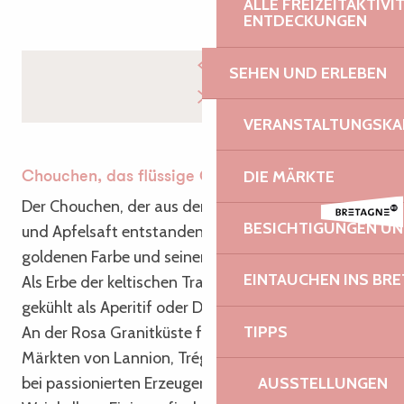
ALLE FREIZEITAKTIV
ENTDECKUNGEN
SEHEN UND ERLEBEN
VERANSTALTUNGSKA
DIE MÄRKTE
Chouchen, das flüssige Gold der Bretagne
Der Chouchen, der aus der Begegnung von Honig
BESICHTIGUNGEN U
und Apfelsaft entstanden ist, verführt mit seiner
goldenen Farbe und seinen süßen, sonnigen Noten.
EINTAUCHEN INS BR
Als Erbe der keltischen Traditionen wird er gut
gekühlt als Aperitif oder Digestif genossen.
TIPPS
An der Rosa Granitküste findet man ihn auf den
Märkten von Lannion, Tréguier oder Perros-Guirec,
bei passionierten Erzeugern und in den örtlichen
AUSSTELLUNGEN