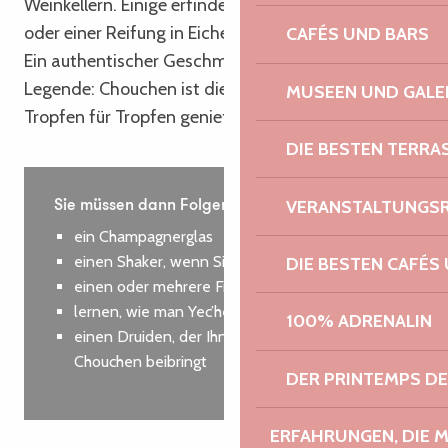
Weinkellern. Einige erfinden ihn mit Buchweizen
oder einer Reifung in Eichenfässern neu.
CAFÉS UND BARS
Ein authentischer Geschmack, ein Hauch von
Legende: Chouchen ist die Bretagne, die man
MUSEEN UND GALE
Tropfen für Tropfen genießt.
DIE BESTEN TERRA
VERANSTALTUNGS
Sie müssen dann Folgendes mitbringen:
ein Champagnerglas
einen Shaker, wenn Sie es bevorzugen
DIE BESTEN CAFÉS
einen oder mehrere Freunde zum Anstoßen
lernen, wie man Yec’hed mat ausspricht
100% ADRENALIN
einen Druiden, der Ihnen alles über den
Chouchen beibringt
DER PRINTEMPS D
ERFAHRUNGEN, DIE 