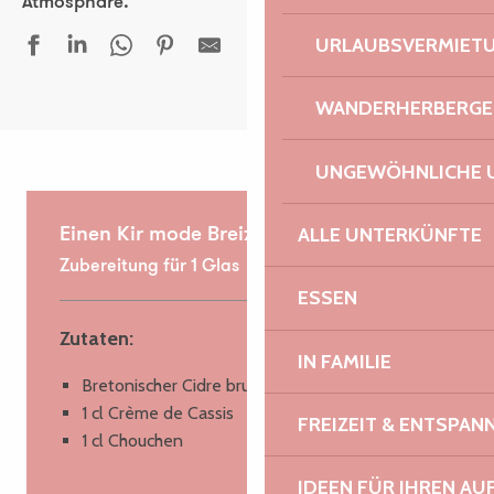
Atmosphäre.
URLAUBSVERMIET
WANDERHERBERGE
UNGEWÖHNLICHE 
ALLE UNTERKÜNFTE
Einen Kir mode Breizh zubereiten
Zubereitung für 1 Glas
ESSEN
Zutaten:
IN FAMILIE
Bretonischer Cidre brut
1 cl Crème de Cassis
FREIZEIT & ENTSPA
1 cl Chouchen
IDEEN FÜR IHREN AU