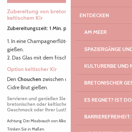
Zubereitung von bretonischem Kir oder
ENTDECKEN
keltischem Kir
Zubereitungszeit: 1 Min. pro Glas.
AM MEER
1. In eine Champagnerflöte die Crème de Cassis
SPAZIERGÄNGE U
gießen.
2. Das Glas mit dem frischen Cidre brut auffüllen.
KULTURERBE UND 
Option keltischer Kir
Den
Chouchen
zwischen die Crème Cassis und den
BRETONISCHER G
Cidre Brut gießen.
ES REGNET? IST DO
Servieren und genießen Sie diesen köstlichen
bretonischen oder keltischen Kir ganz nach Ihrem
Geschmack oder Ihrer Lust!
BARRIEREFREIHEIT:
Achtung: Der Missbrauch von Alkohol ist gesundheitsschädlich.
Trinken Sie in Maßen.