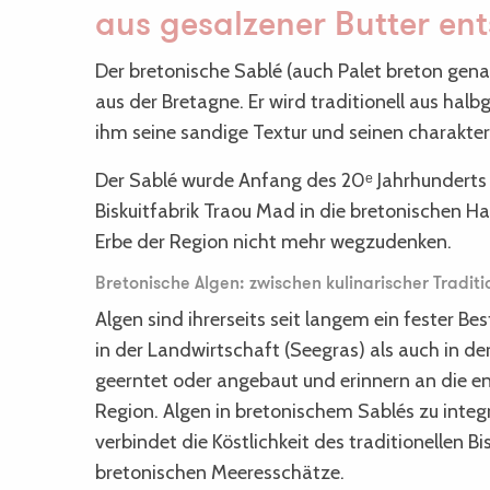
aus gesalzener Butter ent
Der bretonische Sablé (auch Palet breton genan
aus der Bretagne. Er wird traditionell aus halb
ihm seine sandige Textur und seinen charakter
Der Sablé wurde Anfang des 20ᵉ Jahrhunderts
Biskuitfabrik Traou Mad in die bretonischen Ha
Erbe der Region nicht mehr wegzudenken.
Bretonische Algen: zwischen kulinarischer Tradit
Algen sind ihrerseits seit langem ein fester Be
in der Landwirtschaft (Seegras) als auch in d
geerntet oder angebaut und erinnern an die e
Region. Algen in bretonischem Sablés zu integri
verbindet die Köstlichkeit des traditionellen 
bretonischen Meeresschätze.