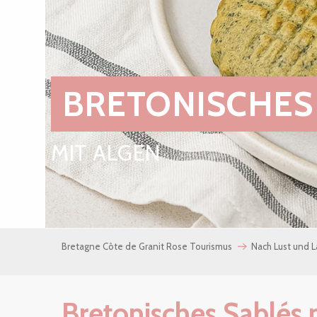
BRETONISCHES
MIT ALGEN
Bretagne Côte de Granit Rose Tourismus
Nach Lust und 
Bretonisches Sablés 