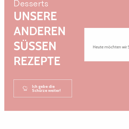
Desserts
UNSERE
ANDEREN
SÜSSEN R
Heute möchten wir Si
EZEPTE
Ich gebe die
Schürze weiter!