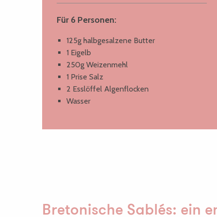
Für 6 Personen:
125g halbgesalzene Butter
1 Eigelb
250g Weizenmehl
1 Prise Salz
2 Esslöffel Algenflocken
Wasser
Bretonische Sablés: ein