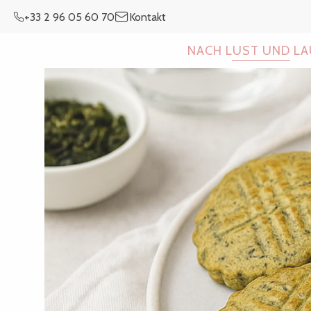
Aller
+33 2 96 05 60 70
Kontakt
au
contenu
NACH LUST UND L
principal