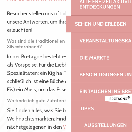
ALLE FREIZEITAKTIV
ENTDECKUNGEN
Besucher stellen uns oft diese Fragen … hier sind
unsere Antworten, um Ihre Geschmacksknospen zu
SEHEN UND ERLEBEN
erleuchten!
VERANSTALTUNGSKA
Was sind die traditionellen bretonischen Gerichte am
Silvesterabend?
In der Bretagne besteht es in der Regel aus Austern
DIE MÄRKTE
als Vorspeise. Für die Liebhaber lokaler
Spezialitäten: ein Kig ha Farz. Zum Nachtisch
BESICHTIGUNGEN U
schließlich ist eine Bûche de Noël (mit oder ohne
Eis) ein Muss, um das Essen abzuschließen.
EINTAUCHEN INS BR
Wo finde ich gute Zutaten für diese Rezepte?
TIPPS
Sie finden alles, was Sie brauchen, auf den
Weihnachtsmärkten: Finden Sie den
AUSSTELLUNGEN
nächstgelegenen in den
Weihnachtsanimationen