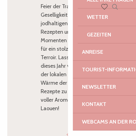
Feier der Traditionen und der
Suche
Geselligkeit. Zwischen
Voir les favoris
WETTER
jodhaltigen Aromen, köstlichen
Rezepten und gemeinsamen
GEZEITEN
Momenten steht jedes Gericht
für ein stolzes und großzügiges
ANREISE
Terroir. Lassen Sie sich also
dieses Jahr von der Authentizität
TOURIST-INFORMAT
der lokalen Produkte und der
Wärme der bretonischen
NEWSLETTER
Rezepte zu einem Silvesterabend
voller Aromen verführen. Nedeleg
KONTAKT
Laouen!
WEBCAMS AN DER RO