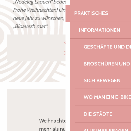
„Nedeleg Laouen“ bedeutet auf Bretonisch
Frohe Weihnachten! Und um Ihren Lieben das
PRAKTISCHES
neue Jahr zu wünschen, sagen Sie einfach
„Bloavezh mat“.
INFORMATIONEN
GESCHÄFTE UND D
BROSCHÜREN UND
SICH BEWEGEN
WO MAN EIN E-BIK
ZUM SCHLUSS
DIE STÄDTE
Weihnachten in der Bretagne ist
mehr als nur ein Essen: Es ist eine
ALLE IHRE FRAGEN