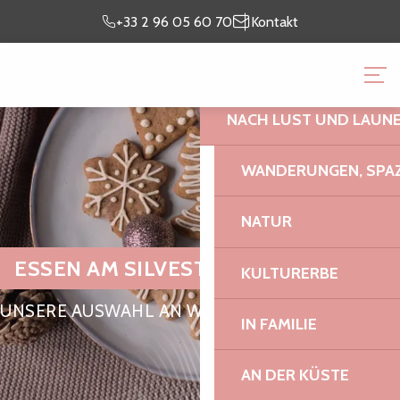
Aller
Ich bin
meinen
+33 2 96 05 60 70
Kontakt
au
vor Ort
Aufenthalt vor
contenu
BRETAGNE CÔTE DE GR
principal
NACH LUST UND LAUN
WANDERUNGEN, SPAZ
NATUR
ESSEN AM SILVESTERABEND
KULTURERBE
UNSERE AUSWAHL AN WEIHNACHTSGERICHTEN
IN FAMILIE
AN DER KÜSTE