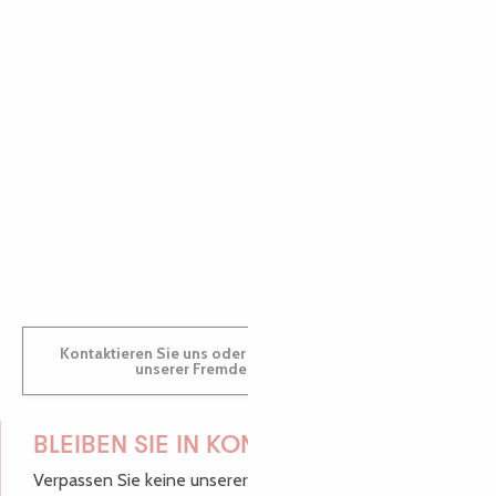
PAULINE
AUDREY
GWENAËLLE
Kontaktieren Sie uns oder besuchen Sie uns in einem
unserer Fremdenverkehrsbüros.
BLEIBEN SIE IN KONTAKT!
Verpassen Sie keine unserer guten Tipps und