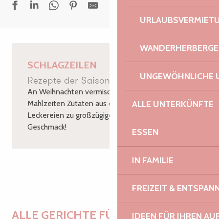
URLAUBSVERMIET
WANDERHERBERGE
SCHLAGZEILEN
UNGEWÖHNLICHE 
Rezepte der Saison
An Weihnachten vermischen sich bei den
ALLE UNTERKÜNFTE
Mahlzeiten Zutaten aus der Region und
Leckereien zu großzügigen Gerichten voller
Geschmack!
ESSEN
IN FAMILIE
Bretonischer Kir oder keltischer Kir
FREIZEIT & ENTSPA
ALLE GERICHTE FÜR EIN SCHÖNES
IDEEN FÜR IHREN AU