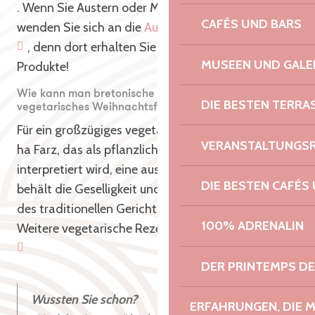
. Wenn Sie Austern oder Meeresfrüchte möchten,
CAFÉS UND BARS
wenden Sie sich an die
Austernzüchter des Trégor
, denn dort erhalten Sie frische und hochwertige
MUSEEN UND GALE
Produkte!
Wie kann man bretonische Rezepte für ein
DIE BESTEN TERRA
vegetarisches Weihnachtsfest anpassen?
Für ein großzügiges vegetarisches Menü ist das Kig
VERANSTALTUNGS
ha Farz, das als pflanzliche Variante neu
interpretiert wird, eine ausgezeichnete Option: Es
DIE BESTEN CAFÉS
behält die Geselligkeit und die wärmende Wirkung
des traditionellen Gerichts bei, nur ohne Fleisch.
100% ADRENALIN
Weitere vegetarische Rezepte finden Sie gleich
hier
DER PRINTEMPS D
Wussten Sie schon?
ERFAHRUNGEN, DIE 