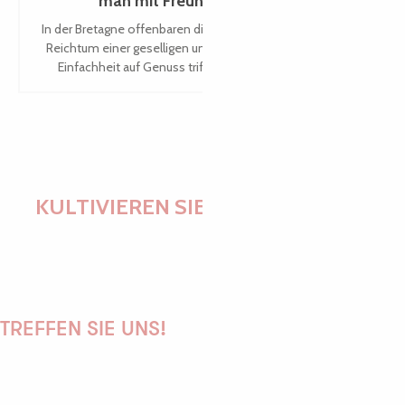
man mit Freunden teilen kann
In der Bretagne offenbaren die Aperitif-Rezepte den ganzen
Reichtum einer geselligen und authentischen Küche, in der
Einfachheit auf Genuss trifft. Zwischen Tradition und...
KULTIVIEREN SIE IHRE WÜNSCHE
TREFFEN SIE UNS!