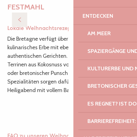
FESTMAHL
ENTDECKEN
Weihnachtskekse mit Haselnüssen
Lokale Weihnachtsrezepte
AM MEER
Die Bretagne verfügt über ein sehr reiches
kulinarisches Erbe mit ebenso schmackhaften wie
SPAZIERGÄNGE U
authentischen Gerichten. Buchweizenkekse,
Terrinen aus Kokosnuss von Paimpol mit Lachs
KULTURERBE UND 
oder bretonischer Punsch – diese bretonischen
Spezialitäten sorgen dafür, dass Sie den
BRETONISCHER G
Heiligabend mit vollem Bauch verbringen können!
ES REGNET? IST DO
BARRIEREFREIHEIT:
FAQ zu unseren Weihnachtsrezepten