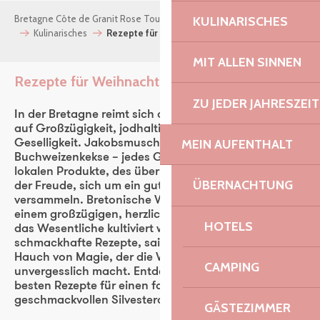
Bretagne Côte de Granit Rose Tourismus
Nach Lust und Laune
KULINARISCHES
Kulinarisches
Rezepte für Weihnachten
MIT ALLEN SINNEN
Rezepte für Weihnachten
Ajouter aux favoris
ZU JEDER JAHRESZEIT
In der Bretagne reimt sich das Fest zum Jahresende
auf Großzügigkeit, jodhaltige Aromen und
MEIN AUFENTHALT
Geselligkeit. Jakobsmuscheln, Wildlachs,
Buchweizenkekse – jedes Gericht ist eine Feier der
lokalen Produkte, des überlieferten Know-hows und
ÜBERNACHTUNG
der Freude, sich um ein gutes warmes Gericht zu
versammeln. Bretonische Weihnachten werden an
einem großzügigen, herzlichen Tisch erlebt, an dem
HOTELS
das Wesentliche kultiviert wird: einfache und
schmackhafte Rezepte, saisonale Zutaten und dieser
Hauch von Magie, der die Weihnachtsfeiertage
CAMPING
unvergesslich macht. Entdecken Sie also unsere
besten Rezepte für einen farbenfrohen und
geschmackvollen Silvesterabend!
GÄSTEZIMMER