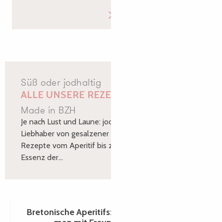
Süß oder jodhaltig
ALLE UNSERE REZEPTE
Made in BZH
Je nach Lust und Laune: jodig, süß oder beides für die
Liebhaber von gesalzener Butter, alle unsere
Rezepte vom Aperitif bis zum Dessert, um in die
Essenz der...
Bretonische Aperitifs: einfache Rezepte, die